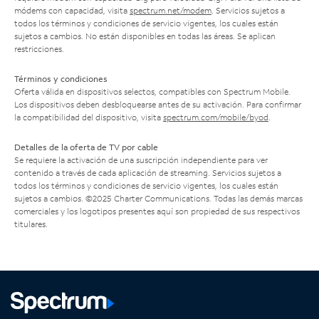
módems con capacidad, visita
spectrum.net/modem
. Servicios sujetos a
todos los términos y condiciones de servicio vigentes, los cuales están
sujetos a cambios. No están disponibles en todas las áreas. Se aplican
restricciones.
Términos y condiciones
Oferta válida en dispositivos selectos, compatibles con Spectrum Mobile.
Los dispositivos deben desbloquearse antes de su activación. Para confirmar
la compatibilidad del dispositivo, visita
spectrum.com/mobile/byod
.
Detalles de la oferta de TV por cable
Se requiere la activación de una suscripción independiente para ver
contenido a través de cada aplicación de streaming. Servicios sujetos a
todos los términos y condiciones de servicio vigentes, los cuales están
sujetos a cambios. ©2025 Charter Communications. Todas las demás marcas
comerciales y los logotipos presentes aquí son propiedad de sus respectivos
titulares.