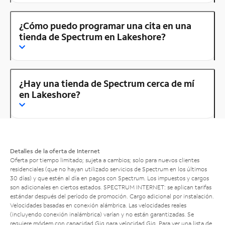
¿Cómo puedo programar una cita en una
tienda de Spectrum en Lakeshore?
¿Hay una tienda de Spectrum cerca de mí
en Lakeshore?
Detalles de la oferta de Internet
Oferta por tiempo limitado; sujeta a cambios; solo para nuevos clientes
residenciales (que no hayan utilizado servicios de Spectrum en los últimos
30 días) y que estén al día en pagos con Spectrum. Los impuestos y cargos
son adicionales en ciertos estados. SPECTRUM INTERNET: se aplican tarifas
estándar después del período de promoción. Cargo adicional por instalación.
Velocidades basadas en conexión alámbrica. Las velocidades reales
(incluyendo conexión inalámbrica) varían y no están garantizadas. Se
requiere módem con capacidad Gig para velocidad Gig. Para ver una lista de