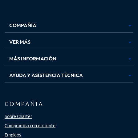
Facebook,
Instagram,
Youtube,
X,
se
se
se
se
COMPAÑÍA
abre
abre
abre
abre
en
en
en
en
una
una
una
una
VER MÁS
pestaña
pestaña
pestaña
pestaña
nueva
nueva
nueva
nueva
MÁS INFORMACIÓN
AYUDA Y ASISTENCIA TÉCNICA
COMPAÑÍA
Sobre Charter
Compromiso con el cliente
Empleos