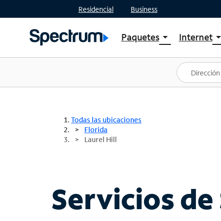
Residencial
Business
Paquetes
Internet
arrow_drop_down
arrow_drop
Ver paquetes
Spectr
Spectrum One
Planes
Mejores ofertas
Spectr
Ofertas en tu área
Intern
Todas las ubicaciones
Florida
Laurel Hill
Servicios de