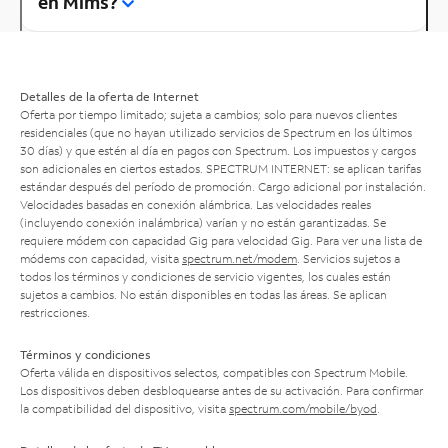
en Mims?
Detalles de la oferta de Internet
Oferta por tiempo limitado; sujeta a cambios; solo para nuevos clientes
residenciales (que no hayan utilizado servicios de Spectrum en los últimos
30 días) y que estén al día en pagos con Spectrum. Los impuestos y cargos
son adicionales en ciertos estados. SPECTRUM INTERNET: se aplican tarifas
estándar después del período de promoción. Cargo adicional por instalación.
Velocidades basadas en conexión alámbrica. Las velocidades reales
(incluyendo conexión inalámbrica) varían y no están garantizadas. Se
requiere módem con capacidad Gig para velocidad Gig. Para ver una lista de
módems con capacidad, visita
spectrum.net/modem
. Servicios sujetos a
todos los términos y condiciones de servicio vigentes, los cuales están
sujetos a cambios. No están disponibles en todas las áreas. Se aplican
restricciones.
Términos y condiciones
Oferta válida en dispositivos selectos, compatibles con Spectrum Mobile.
Los dispositivos deben desbloquearse antes de su activación. Para confirmar
la compatibilidad del dispositivo, visita
spectrum.com/mobile/byod
.