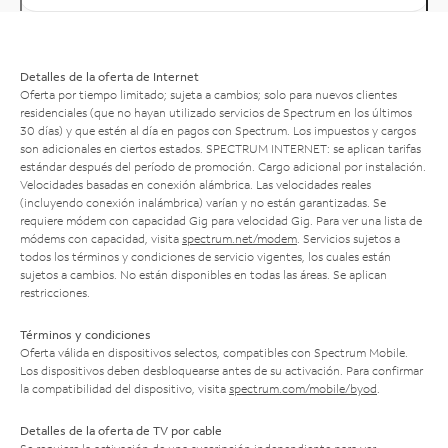
Detalles de la oferta de Internet
Oferta por tiempo limitado; sujeta a cambios; solo para nuevos clientes
residenciales (que no hayan utilizado servicios de Spectrum en los últimos
30 días) y que estén al día en pagos con Spectrum. Los impuestos y cargos
son adicionales en ciertos estados. SPECTRUM INTERNET: se aplican tarifas
estándar después del período de promoción. Cargo adicional por instalación.
Velocidades basadas en conexión alámbrica. Las velocidades reales
(incluyendo conexión inalámbrica) varían y no están garantizadas. Se
requiere módem con capacidad Gig para velocidad Gig. Para ver una lista de
módems con capacidad, visita
spectrum.net/modem
. Servicios sujetos a
todos los términos y condiciones de servicio vigentes, los cuales están
sujetos a cambios. No están disponibles en todas las áreas. Se aplican
restricciones.
Términos y condiciones
Oferta válida en dispositivos selectos, compatibles con Spectrum Mobile.
Los dispositivos deben desbloquearse antes de su activación. Para confirmar
la compatibilidad del dispositivo, visita
spectrum.com/mobile/byod
.
Detalles de la oferta de TV por cable