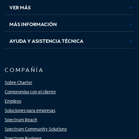
una
una
una
una
VER MÁS
pestaña
pestaña
pestaña
pestaña
nueva
nueva
nueva
nueva
MÁS INFORMACIÓN
AYUDA Y ASISTENCIA TÉCNICA
COMPAÑÍA
Sobre Charter
Compromiso con el cliente
Empleos
Soluciones para empresas
Spectrum Reach
Spectrum Community Solutions
Spectrum Business