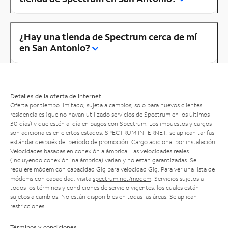
¿Hay una tienda de Spectrum cerca de mí
en San Antonio?
Detalles de la oferta de Internet
Oferta por tiempo limitado; sujeta a cambios; solo para nuevos clientes
residenciales (que no hayan utilizado servicios de Spectrum en los últimos
30 días) y que estén al día en pagos con Spectrum. Los impuestos y cargos
son adicionales en ciertos estados. SPECTRUM INTERNET: se aplican tarifas
estándar después del período de promoción. Cargo adicional por instalación.
Velocidades basadas en conexión alámbrica. Las velocidades reales
(incluyendo conexión inalámbrica) varían y no están garantizadas. Se
requiere módem con capacidad Gig para velocidad Gig. Para ver una lista de
módems con capacidad, visita
spectrum.net/modem
. Servicios sujetos a
todos los términos y condiciones de servicio vigentes, los cuales están
sujetos a cambios. No están disponibles en todas las áreas. Se aplican
restricciones.
Términos y condiciones