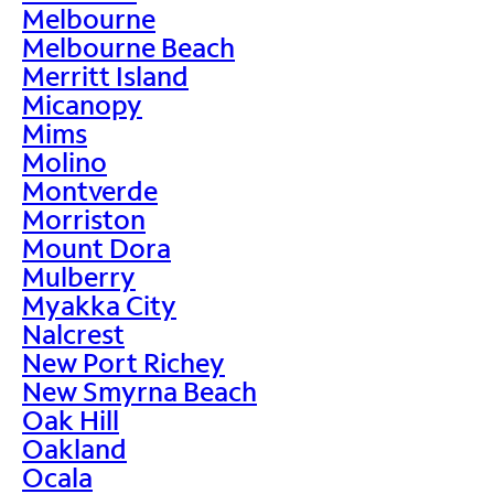
Melbourne
Melbourne Beach
Merritt Island
Micanopy
Mims
Molino
Montverde
Morriston
Mount Dora
Mulberry
Myakka City
Nalcrest
New Port Richey
New Smyrna Beach
Oak Hill
Oakland
Ocala