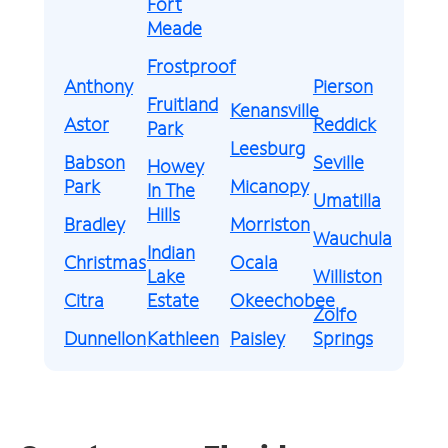
Fort
Meade
Frostproof
Anthony
Pierson
Fruitland
Kenansville
Astor
Reddick
Park
Leesburg
Babson
Seville
Howey
Park
Micanopy
In The
Umatilla
Hills
Bradley
Morriston
Wauchula
Indian
Christmas
Ocala
Lake
Williston
Citra
Estate
Okeechobee
Zolfo
Dunnellon
Kathleen
Paisley
Springs