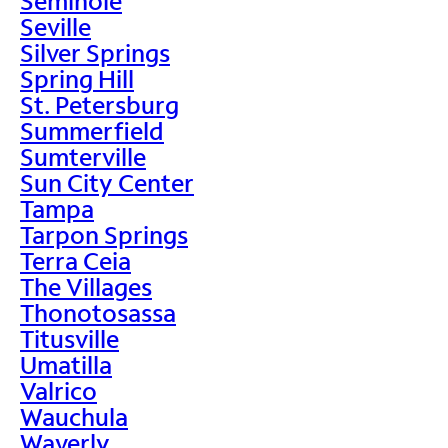
Seminole
Seville
Silver Springs
Spring Hill
St. Petersburg
Summerfield
Sumterville
Sun City Center
Tampa
Tarpon Springs
Terra Ceia
The Villages
Thonotosassa
Titusville
Umatilla
Valrico
Wauchula
Waverly