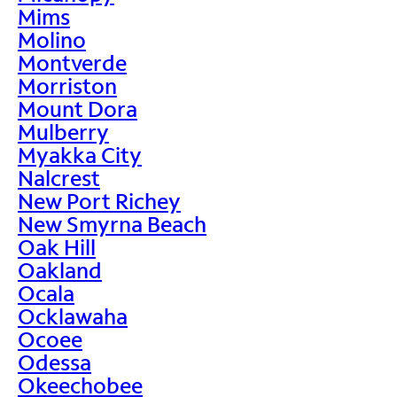
Mims
Molino
Montverde
Morriston
Mount Dora
Mulberry
Myakka City
Nalcrest
New Port Richey
New Smyrna Beach
Oak Hill
Oakland
Ocala
Ocklawaha
Ocoee
Odessa
Okeechobee