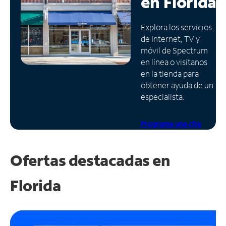
en
Florida
Administrar
Explora los servicios
cuenta
de Internet, TV y
Encuentra
móvil de Spectrum
una
en línea o visítanos
tienda
en la tienda para
obtener ayuda de un
especialista.
Programa una cita
Ofertas destacadas en
Florida