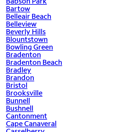
Babson Park
Bartow
Belleair Beach
Belleview
Beverly Hills
Blountstown
Bowling Green
Bradenton
Bradenton Beach
Bradley
Brandon
Bristol
Brooksville
Bunnell
Bushnell
Cantonment
Cape Canaveral
Casselberry