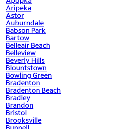
Apopka
Aripeka
Astor
Auburndale
Babson Park
Bartow
Belleair Beach
Belleview
Beverly Hills
Blountstown
Bowling Green
Bradenton
Bradenton Beach
Bradley
Brandon
Bristol
Brooksville
Bunnell