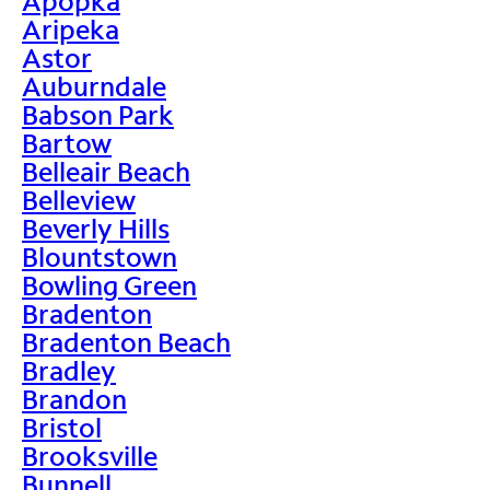
Apopka
Aripeka
Astor
Auburndale
Babson Park
Bartow
Belleair Beach
Belleview
Beverly Hills
Blountstown
Bowling Green
Bradenton
Bradenton Beach
Bradley
Brandon
Bristol
Brooksville
Bunnell