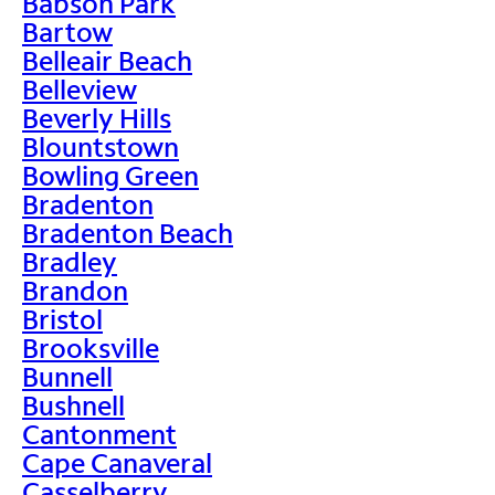
Babson Park
Bartow
Belleair Beach
Belleview
Beverly Hills
Blountstown
Bowling Green
Bradenton
Bradenton Beach
Bradley
Brandon
Bristol
Brooksville
Bunnell
Bushnell
Cantonment
Cape Canaveral
Casselberry