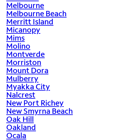
Melbourne
Melbourne Beach
Merritt Island
Micanopy
Mims
Molino
Montverde
Morriston
Mount Dora
Mulberry
Myakka City
Nalcrest
New Port Richey
New Smyrna Beach
Oak Hill
Oakland
Ocala