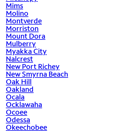
Mims
Molino
Montverde
Morriston
Mount Dora
Mulberry
Myakka City
Nalcrest
New Port Richey
New Smyrna Beach
Oak Hill
Oakland
Ocala
Ocklawaha
Ocoee
Odessa
Okeechobee