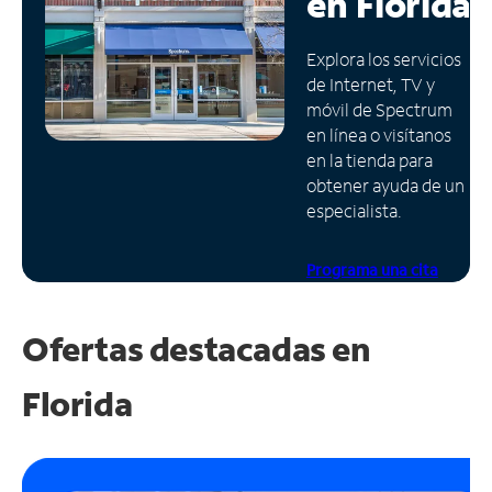
en
Florida
Administrar
Explora los servicios
cuenta
de Internet, TV y
Encuentra
móvil de Spectrum
una
en línea o visítanos
tienda
en la tienda para
obtener ayuda de un
especialista.
Programa una cita
Ofertas destacadas en
Florida