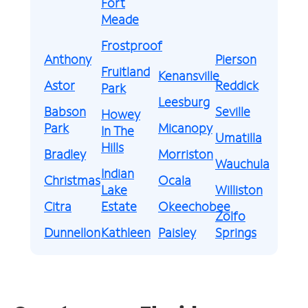
Fort
Meade
Frostproof
Anthony
Pierson
Fruitland
Kenansville
Astor
Reddick
Park
Leesburg
Babson
Seville
Howey
Park
Micanopy
In The
Umatilla
Hills
Bradley
Morriston
Wauchula
Indian
Christmas
Ocala
Lake
Williston
Citra
Estate
Okeechobee
Zolfo
Dunnellon
Kathleen
Paisley
Springs