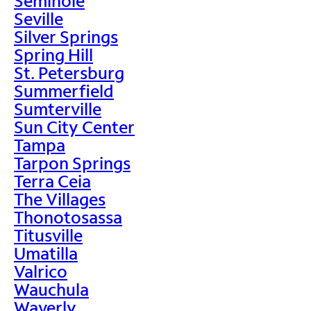
Seminole
Seville
Silver Springs
Spring Hill
St. Petersburg
Summerfield
Sumterville
Sun City Center
Tampa
Tarpon Springs
Terra Ceia
The Villages
Thonotosassa
Titusville
Umatilla
Valrico
Wauchula
Waverly