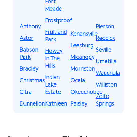
Fort
Meade
Frostproof
Anthony
Pierson
Fruitland
Kenansville
Astor
Reddick
Park
Leesburg
Babson
Seville
Howey
Park
Micanopy
In The
Umatilla
Hills
Bradley
Morriston
Wauchula
Indian
Christmas
Ocala
Lake
Williston
Citra
Estate
Okeechobee
Zolfo
Dunnellon
Kathleen
Paisley
Springs