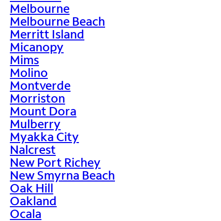
Melbourne
Melbourne Beach
Merritt Island
Micanopy
Mims
Molino
Montverde
Morriston
Mount Dora
Mulberry
Myakka City
Nalcrest
New Port Richey
New Smyrna Beach
Oak Hill
Oakland
Ocala