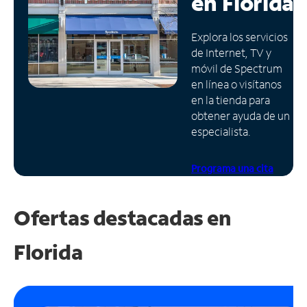
en
Florida
Administrar
Explora los servicios
cuenta
de Internet, TV y
Encuentra
móvil de Spectrum
una
en línea o visítanos
tienda
en la tienda para
obtener ayuda de un
especialista.
Programa una cita
Ofertas destacadas en
Florida