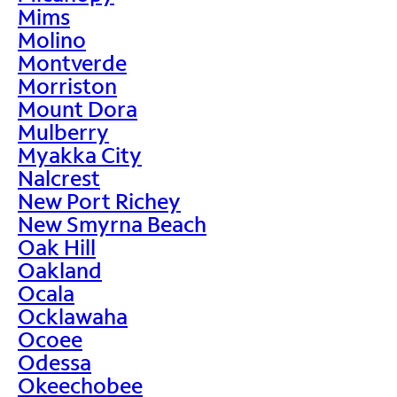
Mims
Molino
Montverde
Morriston
Mount Dora
Mulberry
Myakka City
Nalcrest
New Port Richey
New Smyrna Beach
Oak Hill
Oakland
Ocala
Ocklawaha
Ocoee
Odessa
Okeechobee