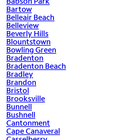
Babson Park
Bartow
Belleair Beach
Belleview
Beverly Hills
Blountstown
Bowling Green
Bradenton
Bradenton Beach
Bradley
Brandon
Bristol
Brooksville
Bunnell
Bushnell
Cantonment
Cape Canaveral
Casselberry