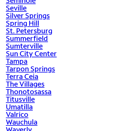
Seminole
Seville
Silver Springs
Spring Hill
St. Petersburg
Summerfield
Sumterville
Sun City Center
Tampa
Tarpon Springs
Terra Ceia
The Villages
Thonotosassa
Titusville
Umatilla
Valrico
Wauchula
Waverly