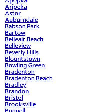
Apopka
Aripeka
Astor
Auburndale
Babson Park
Bartow
Belleair Beach
Belleview
Beverly Hills
Blountstown
Bowling Green
Bradenton
Bradenton Beach
Bradley
Brandon
Bristol
Brooksville
Bunnell