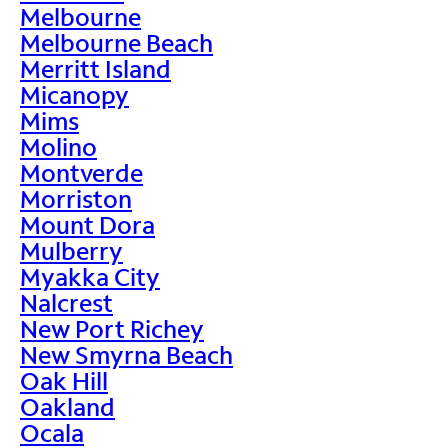
Melbourne
Melbourne Beach
Merritt Island
Micanopy
Mims
Molino
Montverde
Morriston
Mount Dora
Mulberry
Myakka City
Nalcrest
New Port Richey
New Smyrna Beach
Oak Hill
Oakland
Ocala