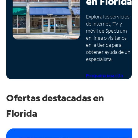
en
Florida
Administrar
Explora los servicios
cuenta
de Internet, TV y
Encuentra
móvil de Spectrum
una
en línea o visítanos
tienda
en la tienda para
obtener ayuda de un
especialista.
Programa una cita
Ofertas destacadas en
Florida