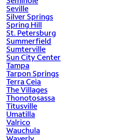
Seminole
Seville
Silver Springs
Spring Hill
St. Petersburg
Summerfield
Sumterville
Sun City Center
Tampa
Tarpon Springs
Terra Ceia
The Villages
Thonotosassa
Titusville
Umatilla
Valrico
Wauchula
Waverly