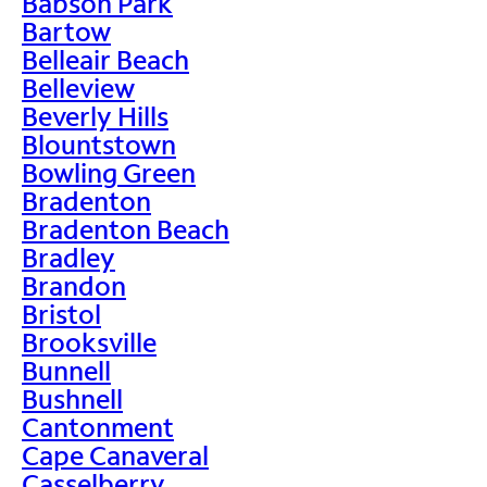
Babson Park
Bartow
Belleair Beach
Belleview
Beverly Hills
Blountstown
Bowling Green
Bradenton
Bradenton Beach
Bradley
Brandon
Bristol
Brooksville
Bunnell
Bushnell
Cantonment
Cape Canaveral
Casselberry