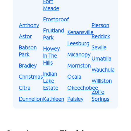
Fort
Meade
Frostproof
Anthony
Pierson
Fruitland
Kenansville
Astor
Reddick
Park
Leesburg
Babson
Seville
Howey
Park
Micanopy
In The
Umatilla
Hills
Bradley
Morriston
Wauchula
Indian
Christmas
Ocala
Lake
Williston
Citra
Estate
Okeechobee
Zolfo
Dunnellon
Kathleen
Paisley
Springs