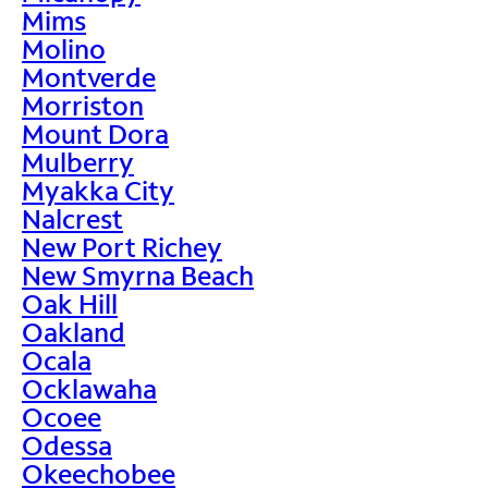
Mims
Molino
Montverde
Morriston
Mount Dora
Mulberry
Myakka City
Nalcrest
New Port Richey
New Smyrna Beach
Oak Hill
Oakland
Ocala
Ocklawaha
Ocoee
Odessa
Okeechobee