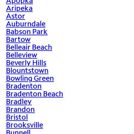
Apopka
Aripeka
Astor
Auburndale
Babson Park
Bartow
Belleair Beach
Belleview
Beverly Hills
Blountstown
Bowling Green
Bradenton
Bradenton Beach
Bradley
Brandon
Bristol
Brooksville
Bunnell