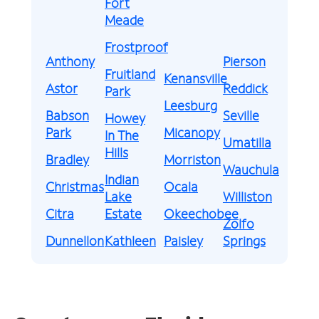
Fort
Meade
Frostproof
Anthony
Pierson
Fruitland
Kenansville
Astor
Reddick
Park
Leesburg
Babson
Seville
Howey
Park
Micanopy
In The
Umatilla
Hills
Bradley
Morriston
Wauchula
Indian
Christmas
Ocala
Lake
Williston
Citra
Estate
Okeechobee
Zolfo
Dunnellon
Kathleen
Paisley
Springs