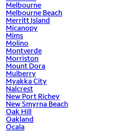
Melbourne
Melbourne Beach
Merritt Island
Micanopy
Mims
Molino
Montverde
Morriston
Mount Dora
Mulberry
Myakka City
Nalcrest
New Port Richey
New Smyrna Beach
Oak Hill
Oakland
Ocala