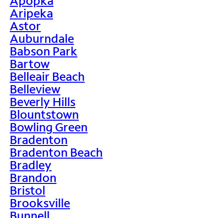
Apopka
Aripeka
Astor
Auburndale
Babson Park
Bartow
Belleair Beach
Belleview
Beverly Hills
Blountstown
Bowling Green
Bradenton
Bradenton Beach
Bradley
Brandon
Bristol
Brooksville
Bunnell