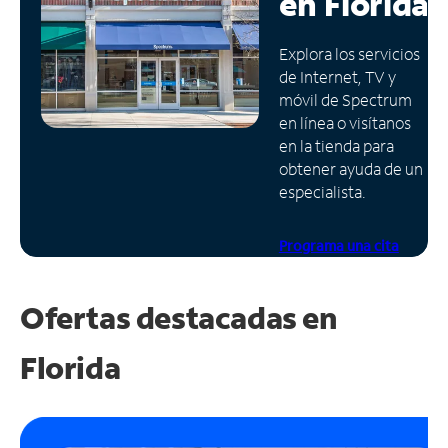
en
Florida
Administrar
Explora los servicios
cuenta
de Internet, TV y
Encuentra
móvil de Spectrum
una
en línea o visítanos
tienda
en la tienda para
obtener ayuda de un
especialista.
Programa una cita
Ofertas destacadas en
Florida