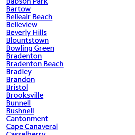
Babson Park
Bartow
Belleair Beach
Belleview
Beverly Hills
Blountstown
Bowling Green
Bradenton
Bradenton Beach
Bradley
Brandon
Bristol
Brooksville
Bunnell
Bushnell
Cantonment
Cape Canaveral
Casselberry