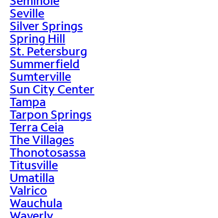
Seminole
Seville
Silver Springs
Spring Hill
St. Petersburg
Summerfield
Sumterville
Sun City Center
Tampa
Tarpon Springs
Terra Ceia
The Villages
Thonotosassa
Titusville
Umatilla
Valrico
Wauchula
Waverly