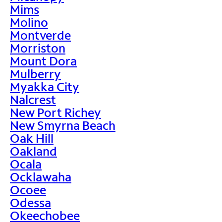
Mims
Molino
Montverde
Morriston
Mount Dora
Mulberry
Myakka City
Nalcrest
New Port Richey
New Smyrna Beach
Oak Hill
Oakland
Ocala
Ocklawaha
Ocoee
Odessa
Okeechobee