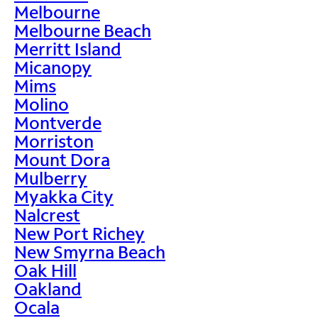
Melbourne
Melbourne Beach
Merritt Island
Micanopy
Mims
Molino
Montverde
Morriston
Mount Dora
Mulberry
Myakka City
Nalcrest
New Port Richey
New Smyrna Beach
Oak Hill
Oakland
Ocala