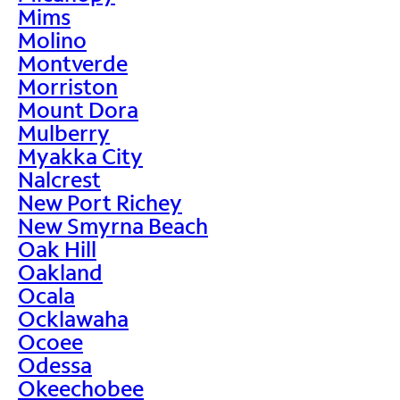
Mims
Molino
Montverde
Morriston
Mount Dora
Mulberry
Myakka City
Nalcrest
New Port Richey
New Smyrna Beach
Oak Hill
Oakland
Ocala
Ocklawaha
Ocoee
Odessa
Okeechobee