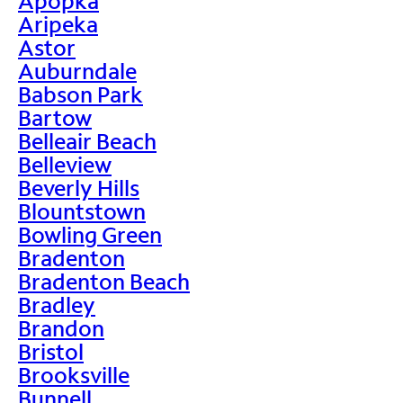
Apopka
Aripeka
Astor
Auburndale
Babson Park
Bartow
Belleair Beach
Belleview
Beverly Hills
Blountstown
Bowling Green
Bradenton
Bradenton Beach
Bradley
Brandon
Bristol
Brooksville
Bunnell