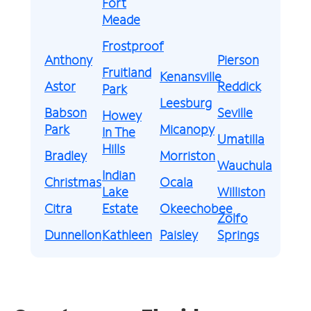
Fort
Meade
Frostproof
Anthony
Pierson
Fruitland
Kenansville
Astor
Reddick
Park
Leesburg
Babson
Seville
Howey
Park
Micanopy
In The
Umatilla
Hills
Bradley
Morriston
Wauchula
Indian
Christmas
Ocala
Lake
Williston
Citra
Estate
Okeechobee
Zolfo
Dunnellon
Kathleen
Paisley
Springs