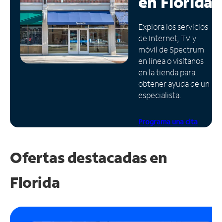
en
Florida
Administrar
Explora los servicios
cuenta
de Internet, TV y
Encuentra
móvil de Spectrum
una
en línea o visítanos
tienda
en la tienda para
obtener ayuda de un
especialista.
Programa una cita
Ofertas destacadas en
Florida