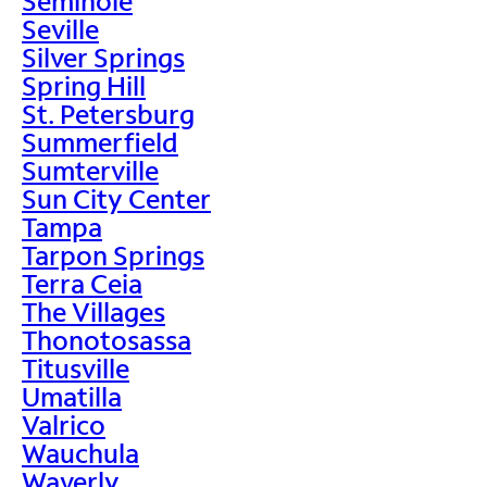
Seminole
Seville
Silver Springs
Spring Hill
St. Petersburg
Summerfield
Sumterville
Sun City Center
Tampa
Tarpon Springs
Terra Ceia
The Villages
Thonotosassa
Titusville
Umatilla
Valrico
Wauchula
Waverly