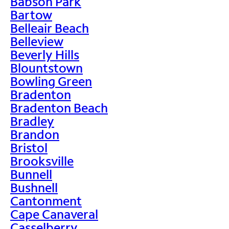
Babson Park
Bartow
Belleair Beach
Belleview
Beverly Hills
Blountstown
Bowling Green
Bradenton
Bradenton Beach
Bradley
Brandon
Bristol
Brooksville
Bunnell
Bushnell
Cantonment
Cape Canaveral
Casselberry