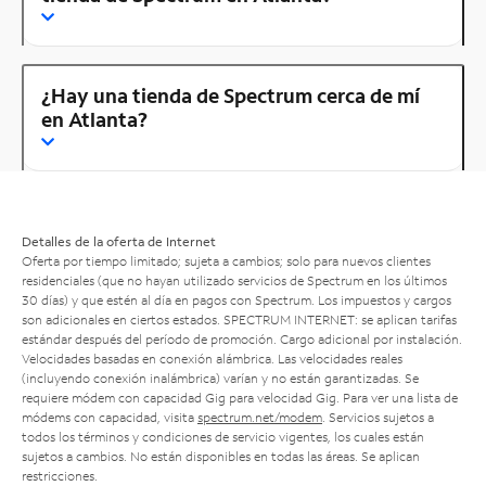
¿Hay una tienda de Spectrum cerca de mí
en Atlanta?
Detalles de la oferta de Internet
Oferta por tiempo limitado; sujeta a cambios; solo para nuevos clientes
residenciales (que no hayan utilizado servicios de Spectrum en los últimos
30 días) y que estén al día en pagos con Spectrum. Los impuestos y cargos
son adicionales en ciertos estados. SPECTRUM INTERNET: se aplican tarifas
estándar después del período de promoción. Cargo adicional por instalación.
Velocidades basadas en conexión alámbrica. Las velocidades reales
(incluyendo conexión inalámbrica) varían y no están garantizadas. Se
requiere módem con capacidad Gig para velocidad Gig. Para ver una lista de
módems con capacidad, visita
spectrum.net/modem
. Servicios sujetos a
todos los términos y condiciones de servicio vigentes, los cuales están
sujetos a cambios. No están disponibles en todas las áreas. Se aplican
restricciones.