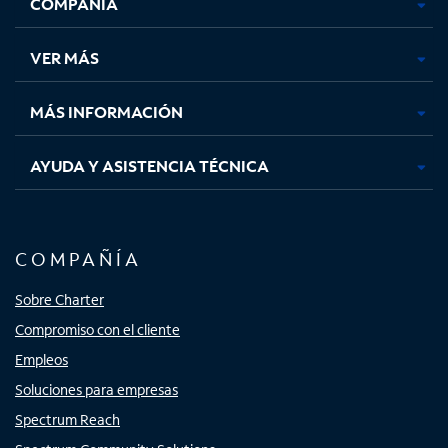
COMPAÑÍA
abre
abre
abre
abre
en
en
en
en
una
una
una
una
VER MÁS
pestaña
pestaña
pestaña
pestaña
nueva
nueva
nueva
nueva
MÁS INFORMACIÓN
AYUDA Y ASISTENCIA TÉCNICA
COMPAÑÍA
Sobre Charter
Compromiso con el cliente
Empleos
Soluciones para empresas
Spectrum Reach