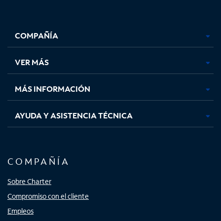
Facebook,
Instagram,
Youtube,
X,
se
se
se
se
COMPAÑÍA
abre
abre
abre
abre
en
en
en
en
una
una
una
una
VER MÁS
pestaña
pestaña
pestaña
pestaña
nueva
nueva
nueva
nueva
MÁS INFORMACIÓN
AYUDA Y ASISTENCIA TÉCNICA
COMPAÑÍA
Sobre Charter
Compromiso con el cliente
Empleos