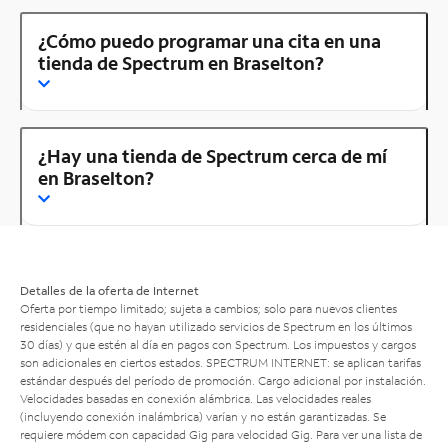
¿Cómo puedo programar una cita en una
tienda de Spectrum en Braselton?
¿Hay una tienda de Spectrum cerca de mí
en Braselton?
Detalles de la oferta de Internet
Oferta por tiempo limitado; sujeta a cambios; solo para nuevos clientes
residenciales (que no hayan utilizado servicios de Spectrum en los últimos
30 días) y que estén al día en pagos con Spectrum. Los impuestos y cargos
son adicionales en ciertos estados. SPECTRUM INTERNET: se aplican tarifas
estándar después del período de promoción. Cargo adicional por instalación.
Velocidades basadas en conexión alámbrica. Las velocidades reales
(incluyendo conexión inalámbrica) varían y no están garantizadas. Se
requiere módem con capacidad Gig para velocidad Gig. Para ver una lista de