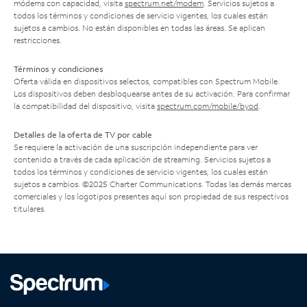
módems con capacidad, visita
spectrum.net/modem
. Servicios sujetos a
todos los términos y condiciones de servicio vigentes, los cuales están
sujetos a cambios. No están disponibles en todas las áreas. Se aplican
restricciones.
Términos y condiciones
Oferta válida en dispositivos selectos, compatibles con Spectrum Mobile.
Los dispositivos deben desbloquearse antes de su activación. Para confirmar
la compatibilidad del dispositivo, visita
spectrum.com/mobile/byod
.
Detalles de la oferta de TV por cable
Se requiere la activación de una suscripción independiente para ver
contenido a través de cada aplicación de streaming. Servicios sujetos a
todos los términos y condiciones de servicio vigentes, los cuales están
sujetos a cambios. ©2025 Charter Communications. Todas las demás marcas
comerciales y los logotipos presentes aquí son propiedad de sus respectivos
titulares.