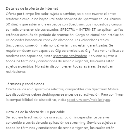
Detalles de la oferta de Internet
Oferta por tiempo limitado; sujeta a cambios; solo para nuevos clientes
residenciales (que no hayan utilizado servicios de Spectrum en los últimos
30 días) y que estén al día en pagos con Spectrum. Los impuestos y cargos
son adicionales en ciertos estados. SPECTRUM INTERNET: se aplican tarifas
estándar después del período de promoción. Cargo adicional por instalación.
Velocidades basadas en conexión alámbrica. Las velocidades reales
(incluyendo conexión inalámbrica) varían y no están garantizadas. Se
requiere módem con capacidad Gig para velocidad Gig. Para ver una lista de
módems con capacidad, visita
spectrum.net/modem
. Servicios sujetos a
todos los términos y condiciones de servicio vigentes, los cuales están
sujetos a cambios. No están disponibles en todas las áreas. Se aplican
restricciones.
Términos y condiciones
Oferta válida en dispositivos selectos, compatibles con Spectrum Mobile.
Los dispositivos deben desbloquearse antes de su activación. Para confirmar
la compatibilidad del dispositivo, visita
spectrum.com/mobile/byod
.
Detalles de la oferta de TV por cable
Se requiere la activación de una suscripción independiente para ver
contenido a través de cada aplicación de streaming. Servicios sujetos a
todos los términos y condiciones de servicio vigentes, los cuales están