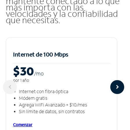
mantente conectado a lo que
más importa con las
velocidades y la confiabilidad
que necesitas.
Internet de 100 Mbps
$30
/m
o
por 1 año
Internet con fibra óptica
Módem gratis
Agrega WiFi Avanzado + $10/mes
Sin límite de datos, sin contratos
Comenzar