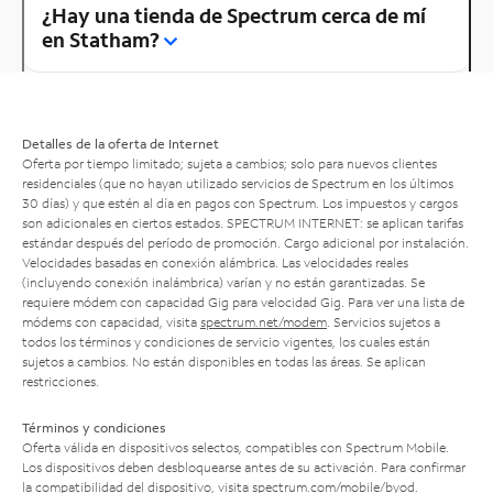
¿Hay una tienda de Spectrum cerca de mí
en Statham?
Detalles de la oferta de Internet
Oferta por tiempo limitado; sujeta a cambios; solo para nuevos clientes
residenciales (que no hayan utilizado servicios de Spectrum en los últimos
30 días) y que estén al día en pagos con Spectrum. Los impuestos y cargos
son adicionales en ciertos estados. SPECTRUM INTERNET: se aplican tarifas
estándar después del período de promoción. Cargo adicional por instalación.
Velocidades basadas en conexión alámbrica. Las velocidades reales
(incluyendo conexión inalámbrica) varían y no están garantizadas. Se
requiere módem con capacidad Gig para velocidad Gig. Para ver una lista de
módems con capacidad, visita
spectrum.net/modem
. Servicios sujetos a
todos los términos y condiciones de servicio vigentes, los cuales están
sujetos a cambios. No están disponibles en todas las áreas. Se aplican
restricciones.
Términos y condiciones
Oferta válida en dispositivos selectos, compatibles con Spectrum Mobile.
Los dispositivos deben desbloquearse antes de su activación. Para confirmar
la compatibilidad del dispositivo, visita
spectrum.com/mobile/byod
.