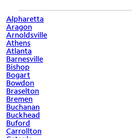
Alpharetta
>
Aragon
Arnoldsville
Athens
Atlanta
Barnesville
Bishop
Bogart
Bowdon
Braselton
Bremen
Buchanan
Buckhead
Buford
Carrollton