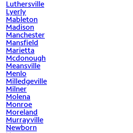
Luthersville
Lyerly
Mableton
Madison
Manchester
Mansfield
Marietta
Mcdonough
Meansville
Menlo
Milledgeville
Milner
Molena
Monroe
Moreland
Murrayville
Newborn