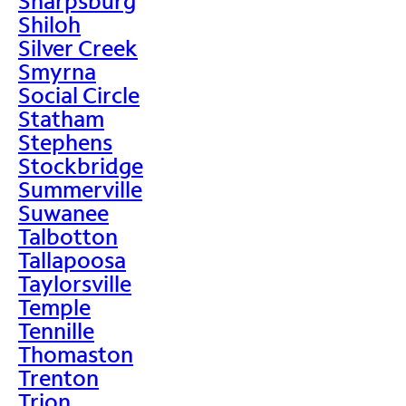
Sharpsburg
Shiloh
Silver Creek
Smyrna
Social Circle
Statham
Stephens
Stockbridge
Summerville
Suwanee
Talbotton
Tallapoosa
Taylorsville
Temple
Tennille
Thomaston
Trenton
Trion