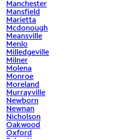
Manchester
Mansfield
Marietta
Mcdonough
Meansville
Menlo
Milledgeville
Milner
Molena
Monroe
Moreland
Murrayville
Newborn
Newnan
Nicholson
Oakwood
Oxford