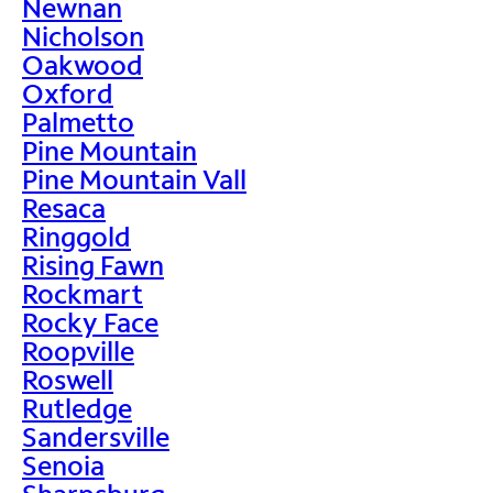
Newnan
Nicholson
Oakwood
Oxford
Palmetto
Pine Mountain
Pine Mountain Vall
Resaca
Ringgold
Rising Fawn
Rockmart
Rocky Face
Roopville
Roswell
Rutledge
Sandersville
Senoia