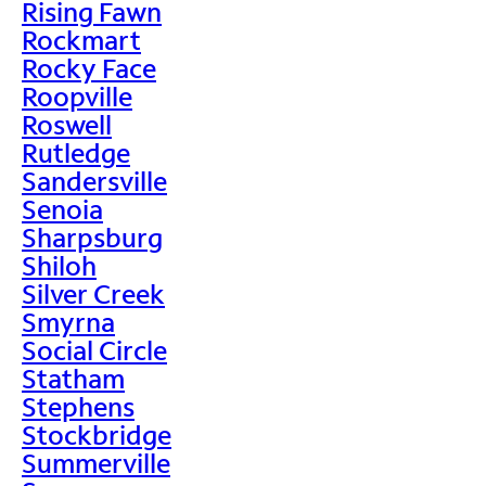
Rising Fawn
Rockmart
Rocky Face
Roopville
Roswell
Rutledge
Sandersville
Senoia
Sharpsburg
Shiloh
Silver Creek
Smyrna
Social Circle
Statham
Stephens
Stockbridge
Summerville