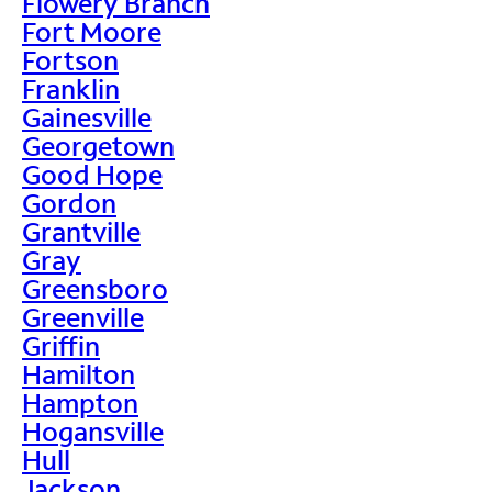
Flowery Branch
Fort Moore
Fortson
Franklin
Gainesville
Georgetown
Good Hope
Gordon
Grantville
Gray
Greensboro
Greenville
Griffin
Hamilton
Hampton
Hogansville
Hull
Jackson