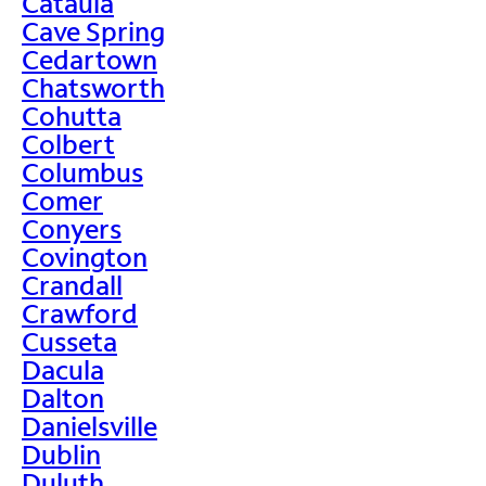
Cataula
Cave Spring
Cedartown
Chatsworth
Cohutta
Colbert
Columbus
Comer
Conyers
Covington
Crandall
Crawford
Cusseta
Dacula
Dalton
Danielsville
Dublin
Duluth