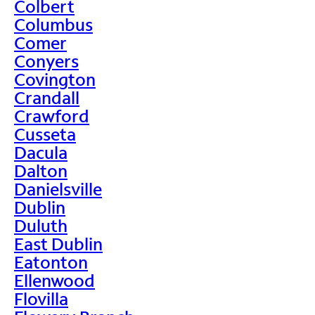
Colbert
Columbus
Comer
Conyers
Covington
Crandall
Crawford
Cusseta
Dacula
Dalton
Danielsville
Dublin
Duluth
East Dublin
Eatonton
Ellenwood
Flovilla