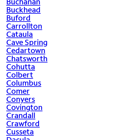
Buchanan
Buckhead
Buford
Carrollton
Cataula
Cave Spring
Cedartown
Chatsworth
Cohutta
Colbert
Columbus
Comer
Conyers
Covington
Crandall
Crawford
Cusseta
Dacula