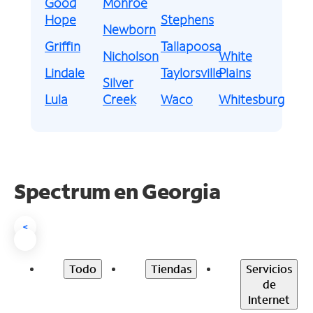
Good
Monroe
Hope
Stephens
Newborn
Griffin
Tallapoosa
Nicholson
White
Lindale
Taylorsville
Plains
Silver
Lula
Creek
Waco
Whitesburg
Spectrum en
Georgia
<
Todo
Tiendas
Servicios
de
Internet