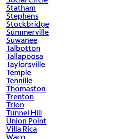
Statham
Stephens
Stockbridge
Summerville
Suwanee
Talbotton
Tallapoosa
Taylorsville
Temple
Tennille
Thomaston
Trenton
Trion
Tunnel Hill
Union Point
Villa Rica
Waco