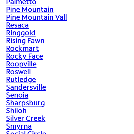
Palmetto
Pine Mountain
Pine Mountain Vall
Resaca
Ringgold
Rising Fawn
Rockmart
Rocky Face
Roopville
Roswell
Rutledge
Sandersville
Senoia
Sharpsburg
Shiloh
Silver Creek
Smyrna
Social Circle