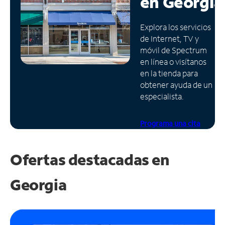
en
Georgia
Administrar
Explora los servicios
cuenta
de Internet, TV y
Encuentra
móvil de Spectrum
una
en línea o visítanos
tienda
en la tienda para
obtener ayuda de un
especialista.
Programa una cita
Ofertas destacadas en
Georgia