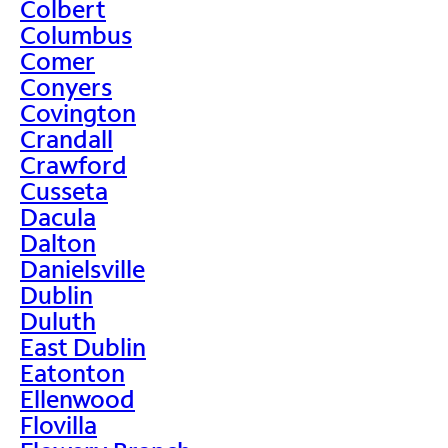
Colbert
Columbus
Comer
Conyers
Covington
Crandall
Crawford
Cusseta
Dacula
Dalton
Danielsville
Dublin
Duluth
East Dublin
Eatonton
Ellenwood
Flovilla