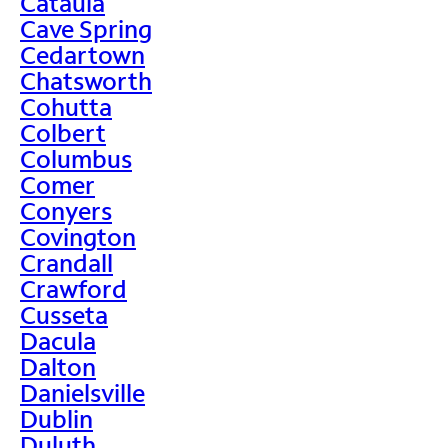
Cataula
Cave Spring
Cedartown
Chatsworth
Cohutta
Colbert
Columbus
Comer
Conyers
Covington
Crandall
Crawford
Cusseta
Dacula
Dalton
Danielsville
Dublin
Duluth