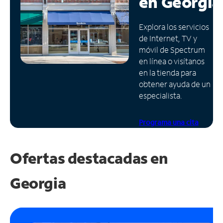
en
Georgia
Administrar
Explora los servicios
cuenta
de Internet, TV y
Encuentra
móvil de Spectrum
una
en línea o visítanos
tienda
en la tienda para
obtener ayuda de un
especialista.
Programa una cita
Ofertas destacadas en
Georgia