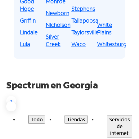
Good
Monroe
Hope
Stephens
Newborn
Griffin
Tallapoosa
Nicholson
White
Lindale
Taylorsville
Plains
Silver
Lula
Creek
Waco
Whitesburg
Spectrum en
Georgia
<
Todo
Tiendas
Servicios
de
Internet