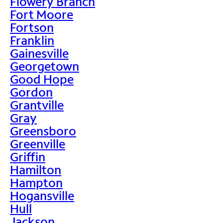
Flowery Branch
Fort Moore
Fortson
Franklin
Gainesville
Georgetown
Good Hope
Gordon
Grantville
Gray
Greensboro
Greenville
Griffin
Hamilton
Hampton
Hogansville
Hull
Jackson