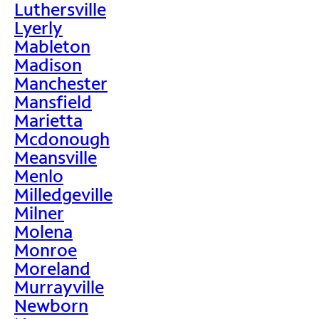
Luthersville
Lyerly
Mableton
Madison
Manchester
Mansfield
Marietta
Mcdonough
Meansville
Menlo
Milledgeville
Milner
Molena
Monroe
Moreland
Murrayville
Newborn