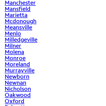
Manchester
Mansfield
Marietta
Mcdonough
Meansville
Menlo
Milledgeville
Milner
Molena
Monroe
Moreland
Murrayville
Newborn
Newnan
Nicholson
Oakwood
Oxford