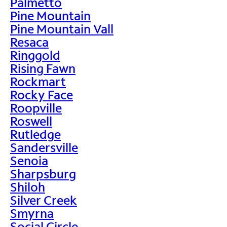
Palmetto
Pine Mountain
Pine Mountain Vall
Resaca
Ringgold
Rising Fawn
Rockmart
Rocky Face
Roopville
Roswell
Rutledge
Sandersville
Senoia
Sharpsburg
Shiloh
Silver Creek
Smyrna
Social Circle