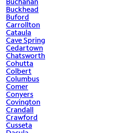
Buchanan
Buckhead
Buford
Carrollton
Cataula
Cave Spring
Cedartown
Chatsworth
Cohutta
Colbert
Columbus
Comer
Conyers
Covington
Crandall
Crawford
Cusseta
Dacula