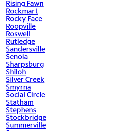
Rising Fawn
Rockmart
Rocky Face
Roopville
Roswell
Rutledge
Sandersville
Senoia
Sharpsburg
Shiloh
Silver Creek
Smyrna
Social Circle
Statham
Stephens
Stockbridge
Summerville