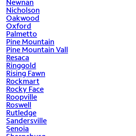
Newnan
Nicholson
Oakwood
Oxford
Palmetto
Pine Mountain
Pine Mountain Vall
Resaca
Ringgold
Rising Fawn
Rockmart
Rocky Face
Roopville
Roswell
Rutledge
Sandersville
Senoia