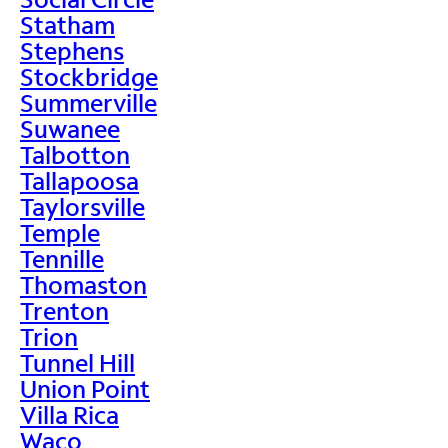
Statham
Stephens
Stockbridge
Summerville
Suwanee
Talbotton
Tallapoosa
Taylorsville
Temple
Tennille
Thomaston
Trenton
Trion
Tunnel Hill
Union Point
Villa Rica
Waco