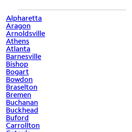
Alpharetta
>
Aragon
Arnoldsville
Athens
Atlanta
Barnesville
Bishop
Bogart
Bowdon
Braselton
Bremen
Buchanan
Buckhead
Buford
Carrollton