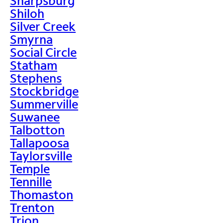
Sharpsburg
Shiloh
Silver Creek
Smyrna
Social Circle
Statham
Stephens
Stockbridge
Summerville
Suwanee
Talbotton
Tallapoosa
Taylorsville
Temple
Tennille
Thomaston
Trenton
Trion