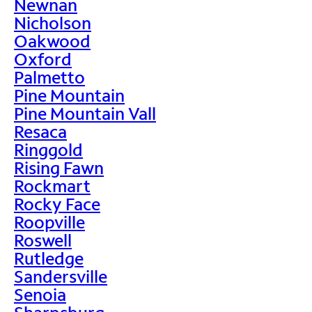
Newnan
Nicholson
Oakwood
Oxford
Palmetto
Pine Mountain
Pine Mountain Vall
Resaca
Ringgold
Rising Fawn
Rockmart
Rocky Face
Roopville
Roswell
Rutledge
Sandersville
Senoia