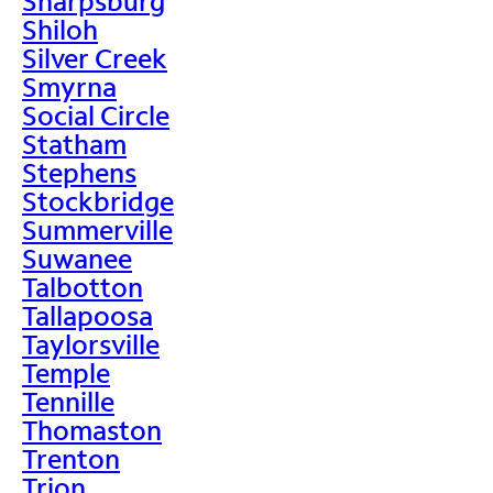
Sharpsburg
Shiloh
Silver Creek
Smyrna
Social Circle
Statham
Stephens
Stockbridge
Summerville
Suwanee
Talbotton
Tallapoosa
Taylorsville
Temple
Tennille
Thomaston
Trenton
Trion