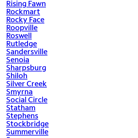
Rising Fawn
Rockmart
Rocky Face
Roopville
Roswell
Rutledge
Sandersville
Senoia
Sharpsburg
Shiloh
Silver Creek
Smyrna
Social Circle
Statham
Stephens
Stockbridge
Summerville