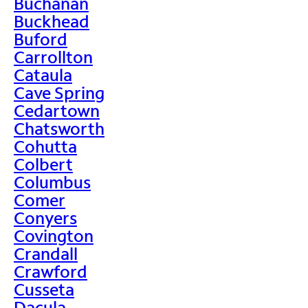
Buchanan
Buckhead
Buford
Carrollton
Cataula
Cave Spring
Cedartown
Chatsworth
Cohutta
Colbert
Columbus
Comer
Conyers
Covington
Crandall
Crawford
Cusseta
Dacula