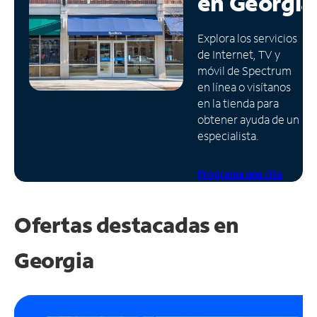
en
Georgia
Administrar
Explora los servicios
cuenta
de Internet, TV y
Encuentra
móvil de Spectrum
una
en línea o visítanos
tienda
en la tienda para
obtener ayuda de un
especialista.
Programa una cita
Ofertas destacadas en
Georgia