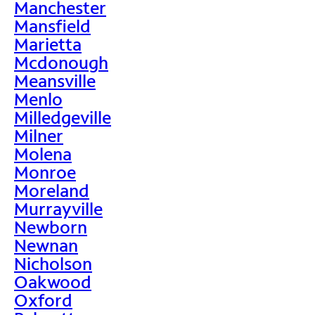
Manchester
Mansfield
Marietta
Mcdonough
Meansville
Menlo
Milledgeville
Milner
Molena
Monroe
Moreland
Murrayville
Newborn
Newnan
Nicholson
Oakwood
Oxford