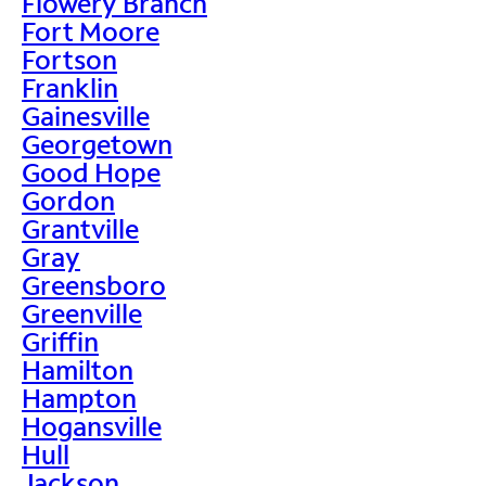
Flowery Branch
Fort Moore
Fortson
Franklin
Gainesville
Georgetown
Good Hope
Gordon
Grantville
Gray
Greensboro
Greenville
Griffin
Hamilton
Hampton
Hogansville
Hull
Jackson