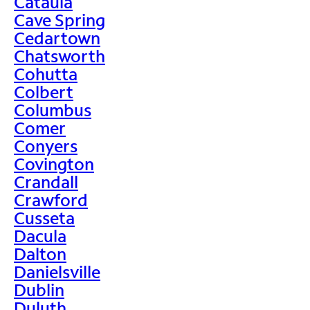
Cataula
Cave Spring
Cedartown
Chatsworth
Cohutta
Colbert
Columbus
Comer
Conyers
Covington
Crandall
Crawford
Cusseta
Dacula
Dalton
Danielsville
Dublin
Duluth