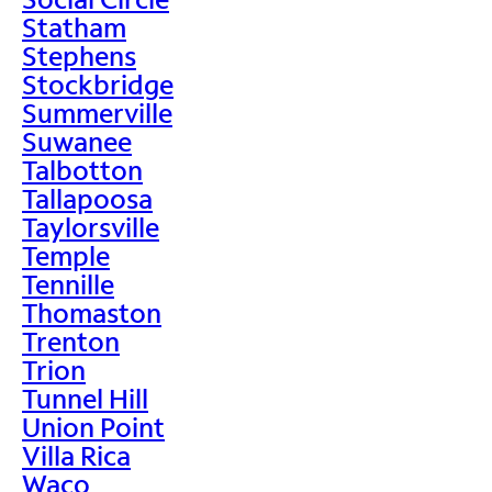
Statham
Stephens
Stockbridge
Summerville
Suwanee
Talbotton
Tallapoosa
Taylorsville
Temple
Tennille
Thomaston
Trenton
Trion
Tunnel Hill
Union Point
Villa Rica
Waco