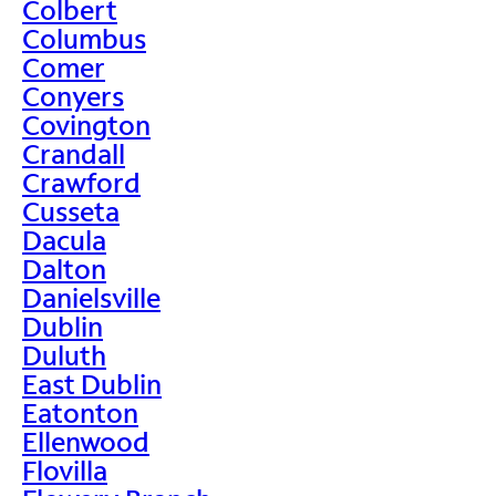
Colbert
Columbus
Comer
Conyers
Covington
Crandall
Crawford
Cusseta
Dacula
Dalton
Danielsville
Dublin
Duluth
East Dublin
Eatonton
Ellenwood
Flovilla