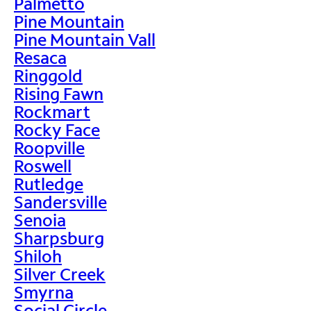
Palmetto
Pine Mountain
Pine Mountain Vall
Resaca
Ringgold
Rising Fawn
Rockmart
Rocky Face
Roopville
Roswell
Rutledge
Sandersville
Senoia
Sharpsburg
Shiloh
Silver Creek
Smyrna
Social Circle