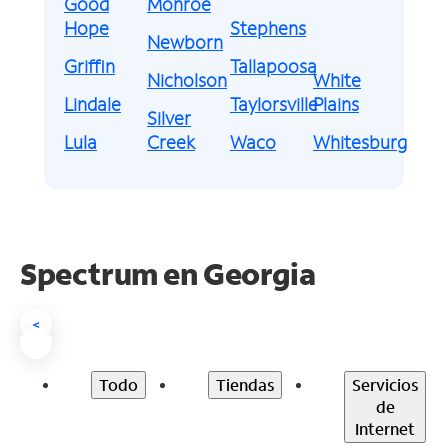
Good
Monroe
Hope
Stephens
Newborn
Griffin
Tallapoosa
Nicholson
White
Lindale
Taylorsville
Plains
Silver
Lula
Creek
Waco
Whitesburg
Spectrum en
Georgia
<
Todo
Tiendas
Servicios
de
Internet