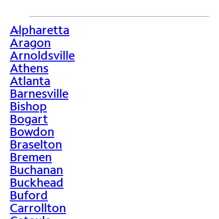
Alpharetta
>
Aragon
Arnoldsville
Athens
Atlanta
Barnesville
Bishop
Bogart
Bowdon
Braselton
Bremen
Buchanan
Buckhead
Buford
Carrollton