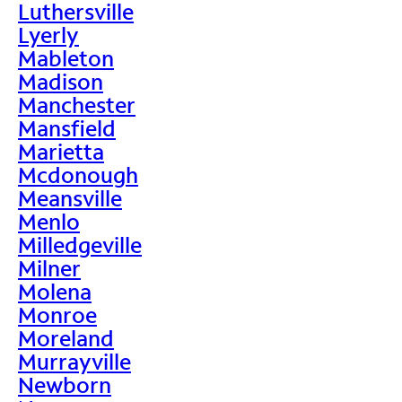
Luthersville
Lyerly
Mableton
Madison
Manchester
Mansfield
Marietta
Mcdonough
Meansville
Menlo
Milledgeville
Milner
Molena
Monroe
Moreland
Murrayville
Newborn