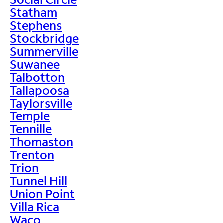
Statham
Stephens
Stockbridge
Summerville
Suwanee
Talbotton
Tallapoosa
Taylorsville
Temple
Tennille
Thomaston
Trenton
Trion
Tunnel Hill
Union Point
Villa Rica
Waco