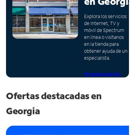
en
Georgia
Administrar
Explora los servicios
cuenta
de Internet, TV y
Encuentra
móvil de Spectrum
una
en línea o visítanos
tienda
en la tienda para
obtener ayuda de un
especialista.
Programa una cita
Ofertas destacadas en
Georgia