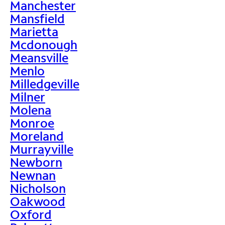
Manchester
Mansfield
Marietta
Mcdonough
Meansville
Menlo
Milledgeville
Milner
Molena
Monroe
Moreland
Murrayville
Newborn
Newnan
Nicholson
Oakwood
Oxford