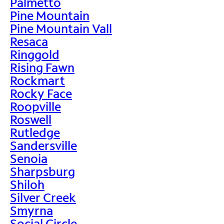
Palmetto
Pine Mountain
Pine Mountain Vall
Resaca
Ringgold
Rising Fawn
Rockmart
Rocky Face
Roopville
Roswell
Rutledge
Sandersville
Senoia
Sharpsburg
Shiloh
Silver Creek
Smyrna
Social Circle