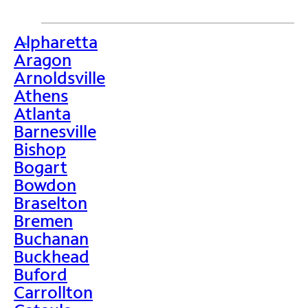
Alpharetta
>
Aragon
Arnoldsville
Athens
Atlanta
Barnesville
Bishop
Bogart
Bowdon
Braselton
Bremen
Buchanan
Buckhead
Buford
Carrollton