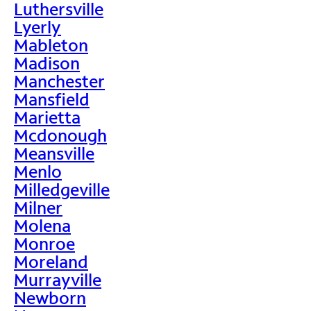
Luthersville
Lyerly
Mableton
Madison
Manchester
Mansfield
Marietta
Mcdonough
Meansville
Menlo
Milledgeville
Milner
Molena
Monroe
Moreland
Murrayville
Newborn