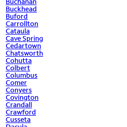
Buchanan
Buckhead
Buford
Carrollton
Cataula
Cave Spring
Cedartown
Chatsworth
Cohutta
Colbert
Columbus
Comer
Conyers
Covington
Crandall
Crawford
Cusseta
Dacula