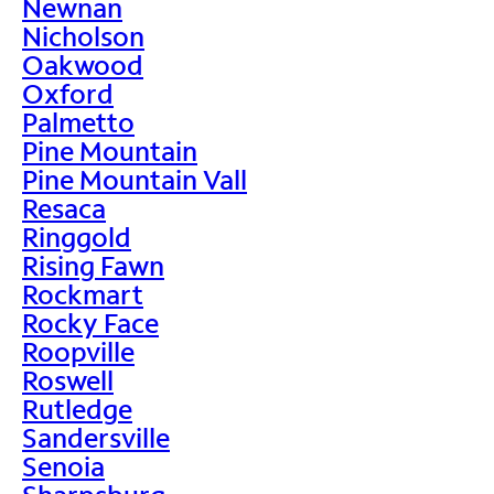
Newnan
Nicholson
Oakwood
Oxford
Palmetto
Pine Mountain
Pine Mountain Vall
Resaca
Ringgold
Rising Fawn
Rockmart
Rocky Face
Roopville
Roswell
Rutledge
Sandersville
Senoia