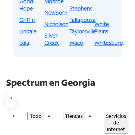
Good
Monroe
Hope
Stephens
Newborn
Griffin
Tallapoosa
Nicholson
White
Lindale
Taylorsville
Plains
Silver
Lula
Creek
Waco
Whitesburg
Spectrum en
Georgia
<
Todo
Tiendas
Servicios
de
Internet