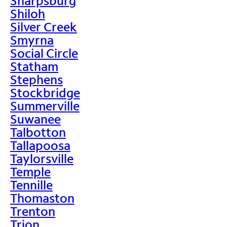
Sharpsburg
Shiloh
Silver Creek
Smyrna
Social Circle
Statham
Stephens
Stockbridge
Summerville
Suwanee
Talbotton
Tallapoosa
Taylorsville
Temple
Tennille
Thomaston
Trenton
Trion