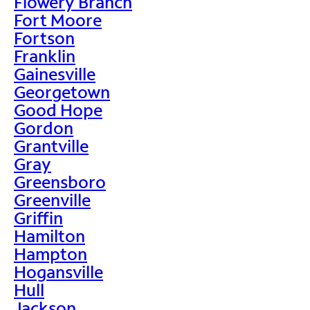
Flowery Branch
Fort Moore
Fortson
Franklin
Gainesville
Georgetown
Good Hope
Gordon
Grantville
Gray
Greensboro
Greenville
Griffin
Hamilton
Hampton
Hogansville
Hull
Jackson