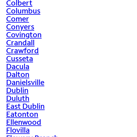
Colbert
Columbus
Comer
Conyers
Covington
Crandall
Crawford
Cusseta
Dacula
Dalton
Danielsville
Dublin
Duluth
East Dublin
Eatonton
Ellenwood
Flovilla