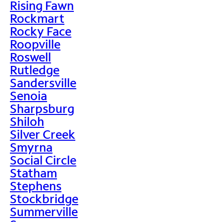
Rising Fawn
Rockmart
Rocky Face
Roopville
Roswell
Rutledge
Sandersville
Senoia
Sharpsburg
Shiloh
Silver Creek
Smyrna
Social Circle
Statham
Stephens
Stockbridge
Summerville