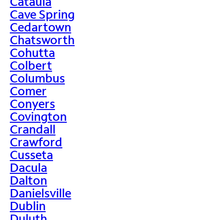
Cataula
Cave Spring
Cedartown
Chatsworth
Cohutta
Colbert
Columbus
Comer
Conyers
Covington
Crandall
Crawford
Cusseta
Dacula
Dalton
Danielsville
Dublin
Duluth