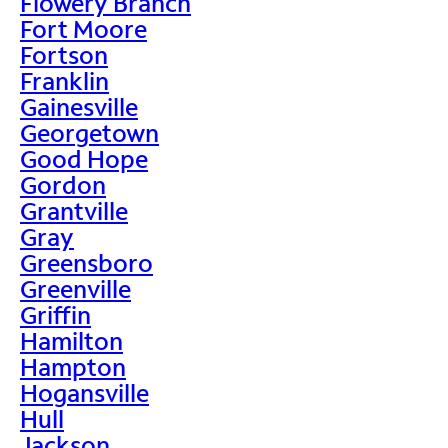
Flowery Branch
Fort Moore
Fortson
Franklin
Gainesville
Georgetown
Good Hope
Gordon
Grantville
Gray
Greensboro
Greenville
Griffin
Hamilton
Hampton
Hogansville
Hull
Jackson