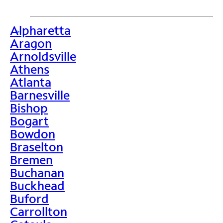
Alpharetta
>
Aragon
Arnoldsville
Athens
Atlanta
Barnesville
Bishop
Bogart
Bowdon
Braselton
Bremen
Buchanan
Buckhead
Buford
Carrollton