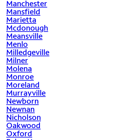
Manchester
Mansfield
Marietta
Mcdonough
Meansville
Menlo
Milledgeville
Milner
Molena
Monroe
Moreland
Murrayville
Newborn
Newnan
Nicholson
Oakwood
Oxford