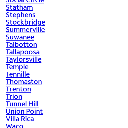
Statham
Stephens
Stockbridge
Summerville
Suwanee
Talbotton
Tallapoosa
Taylorsville
Temple
Tennille
Thomaston
Trenton
Trion
Tunnel Hill
Union Point
Villa Rica
Waco