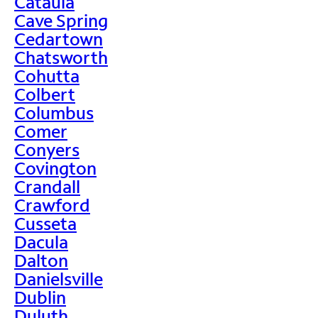
Cataula
Cave Spring
Cedartown
Chatsworth
Cohutta
Colbert
Columbus
Comer
Conyers
Covington
Crandall
Crawford
Cusseta
Dacula
Dalton
Danielsville
Dublin
Duluth