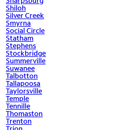
Sharpsburg
Shiloh
Silver Creek
Smyrna
Social Circle
Statham
Stephens
Stockbridge
Summerville
Suwanee
Talbotton
Tallapoosa
Taylorsville
Temple
Tennille
Thomaston
Trenton
Trion