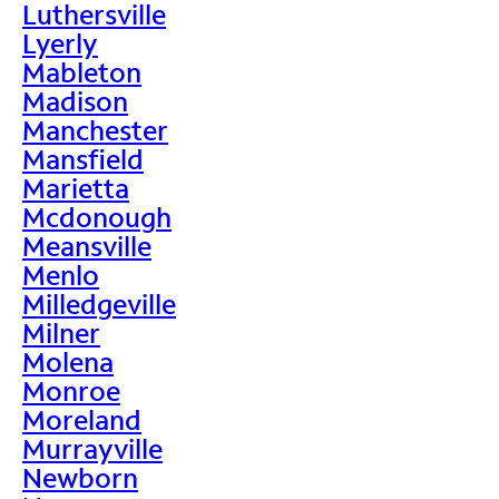
Luthersville
Lyerly
Mableton
Madison
Manchester
Mansfield
Marietta
Mcdonough
Meansville
Menlo
Milledgeville
Milner
Molena
Monroe
Moreland
Murrayville
Newborn