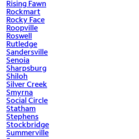
Rising Fawn
Rockmart
Rocky Face
Roopville
Roswell
Rutledge
Sandersville
Senoia
Sharpsburg
Shiloh
Silver Creek
Smyrna
Social Circle
Statham
Stephens
Stockbridge
Summerville