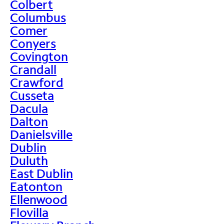
Colbert
Columbus
Comer
Conyers
Covington
Crandall
Crawford
Cusseta
Dacula
Dalton
Danielsville
Dublin
Duluth
East Dublin
Eatonton
Ellenwood
Flovilla