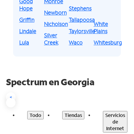
Good
Monroe
Hope
Stephens
Newborn
Griffin
Tallapoosa
Nicholson
White
Lindale
Taylorsville
Plains
Silver
Lula
Creek
Waco
Whitesburg
Spectrum en
Georgia
<
Todo
Tiendas
Servicios
de
Internet