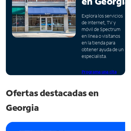
en
Georgia
Administrar
Explora los servicios
cuenta
de Internet, TV y
Encuentra
móvil de Spectrum
una
en línea o visítanos
tienda
en la tienda para
obtener ayuda de un
especialista.
Programa una cita
Ofertas destacadas en
Georgia