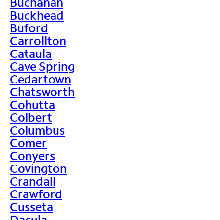
Buchanan
Buckhead
Buford
Carrollton
Cataula
Cave Spring
Cedartown
Chatsworth
Cohutta
Colbert
Columbus
Comer
Conyers
Covington
Crandall
Crawford
Cusseta
Dacula