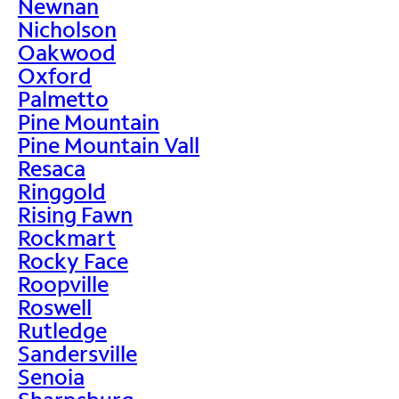
Newnan
Nicholson
Oakwood
Oxford
Palmetto
Pine Mountain
Pine Mountain Vall
Resaca
Ringgold
Rising Fawn
Rockmart
Rocky Face
Roopville
Roswell
Rutledge
Sandersville
Senoia