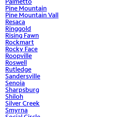
Palmetto
Pine Mountain
Pine Mountain Vall
Resaca
Ringgold
Rising Fawn
Rockmart
Rocky Face
Roopville
Roswell
Rutledge
Sandersville
Senoia
Sharpsburg
Shiloh
Silver Creek
Smyrna
Social Circle