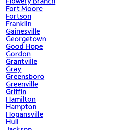
Flowery Branch
Fort Moore
Fortson
Franklin
Gainesville
Georgetown
Good Hope
Gordon
Grantville
Gray
Greensboro
Greenville
Griffin
Hamilton
Hampton
Hogansville
Hull
Jackson