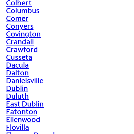
Colbert
Columbus
Comer
Conyers
Covington
Crandall
Crawford
Cusseta
Dacula
Dalton
Danielsville
Dublin
Duluth
East Dublin
Eatonton
Ellenwood
Flovilla