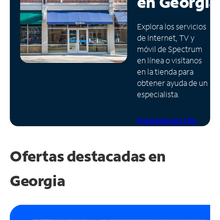
en
Georgia
Administrar
Explora los servicios
cuenta
de Internet, TV y
Encuentra
móvil de Spectrum
una
en línea o visítanos
tienda
en la tienda para
obtener ayuda de un
especialista.
Programa una cita
Ofertas destacadas en
Georgia