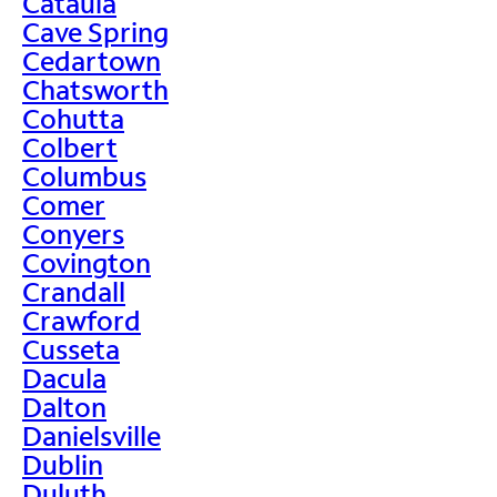
Cataula
Cave Spring
Cedartown
Chatsworth
Cohutta
Colbert
Columbus
Comer
Conyers
Covington
Crandall
Crawford
Cusseta
Dacula
Dalton
Danielsville
Dublin
Duluth