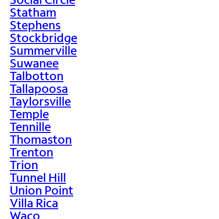
Statham
Stephens
Stockbridge
Summerville
Suwanee
Talbotton
Tallapoosa
Taylorsville
Temple
Tennille
Thomaston
Trenton
Trion
Tunnel Hill
Union Point
Villa Rica
Waco