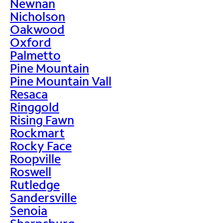
Newnan
Nicholson
Oakwood
Oxford
Palmetto
Pine Mountain
Pine Mountain Vall
Resaca
Ringgold
Rising Fawn
Rockmart
Rocky Face
Roopville
Roswell
Rutledge
Sandersville
Senoia