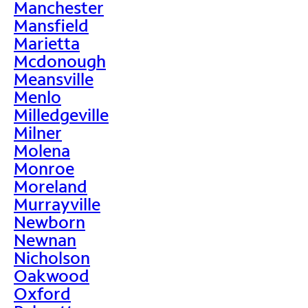
Manchester
Mansfield
Marietta
Mcdonough
Meansville
Menlo
Milledgeville
Milner
Molena
Monroe
Moreland
Murrayville
Newborn
Newnan
Nicholson
Oakwood
Oxford