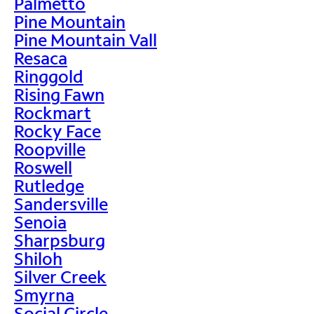
Palmetto
Pine Mountain
Pine Mountain Vall
Resaca
Ringgold
Rising Fawn
Rockmart
Rocky Face
Roopville
Roswell
Rutledge
Sandersville
Senoia
Sharpsburg
Shiloh
Silver Creek
Smyrna
Social Circle