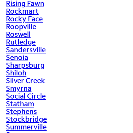
Rising Fawn
Rockmart
Rocky Face
Roopville
Roswell
Rutledge
Sandersville
Senoia
Sharpsburg
Shiloh
Silver Creek
Smyrna
Social Circle
Statham
Stephens
Stockbridge
Summerville