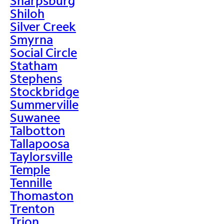
Sharpsburg
Shiloh
Silver Creek
Smyrna
Social Circle
Statham
Stephens
Stockbridge
Summerville
Suwanee
Talbotton
Tallapoosa
Taylorsville
Temple
Tennille
Thomaston
Trenton
Trion