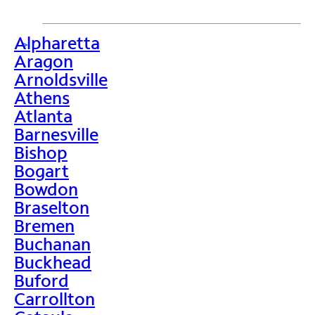
Alpharetta
>
Aragon
Arnoldsville
Athens
Atlanta
Barnesville
Bishop
Bogart
Bowdon
Braselton
Bremen
Buchanan
Buckhead
Buford
Carrollton