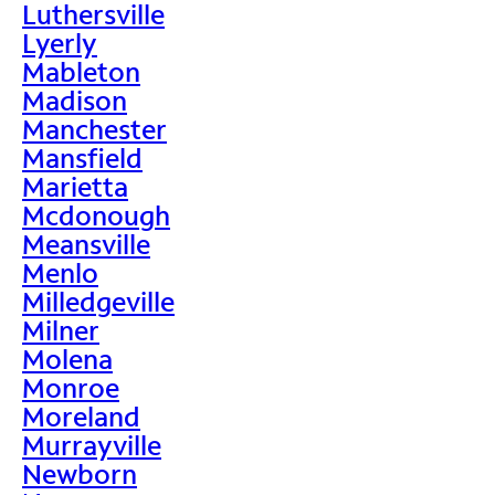
Luthersville
Lyerly
Mableton
Madison
Manchester
Mansfield
Marietta
Mcdonough
Meansville
Menlo
Milledgeville
Milner
Molena
Monroe
Moreland
Murrayville
Newborn