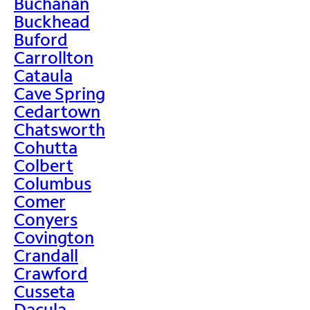
Buchanan
Buckhead
Buford
Carrollton
Cataula
Cave Spring
Cedartown
Chatsworth
Cohutta
Colbert
Columbus
Comer
Conyers
Covington
Crandall
Crawford
Cusseta
Dacula