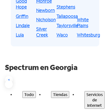
Good
Monroe
Hope
Stephens
Newborn
Griffin
Tallapoosa
Nicholson
White
Lindale
Taylorsville
Plains
Silver
Lula
Creek
Waco
Whitesburg
Spectrum en
Georgia
<
Todo
Tiendas
Servicios
de
Internet