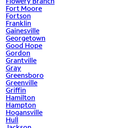
Flowery Branch
Fort Moore
Fortson
Franklin
Gainesville
Georgetown
Good Hope
Gordon
Grantville
Gray
Greensboro
Greenville
Griffin
Hamilton
Hampton
Hogansville
Hull
Jackson