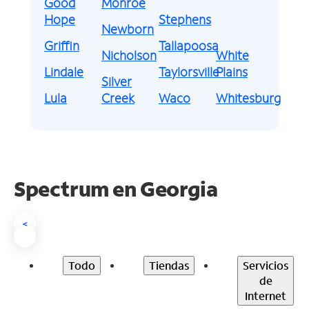
Good
Monroe
Hope
Stephens
Newborn
Griffin
Tallapoosa
Nicholson
White
Lindale
Taylorsville
Plains
Silver
Lula
Creek
Waco
Whitesburg
Spectrum en
Georgia
<
Todo
Tiendas
Servicios
de
Internet