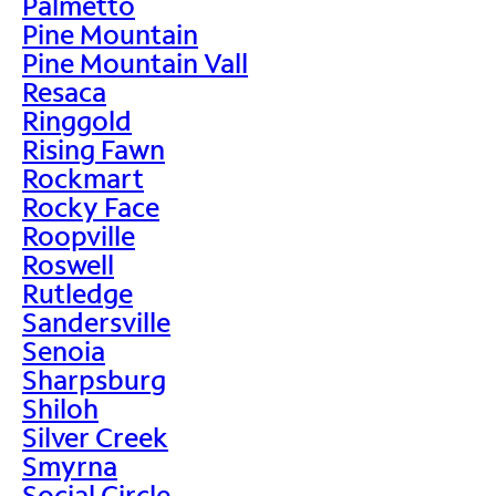
Palmetto
Pine Mountain
Pine Mountain Vall
Resaca
Ringgold
Rising Fawn
Rockmart
Rocky Face
Roopville
Roswell
Rutledge
Sandersville
Senoia
Sharpsburg
Shiloh
Silver Creek
Smyrna
Social Circle