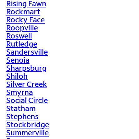
Rising Fawn
Rockmart
Rocky Face
Roopville
Roswell
Rutledge
Sandersville
Senoia
Sharpsburg
Shiloh
Silver Creek
Smyrna
Social Circle
Statham
Stephens
Stockbridge
Summerville