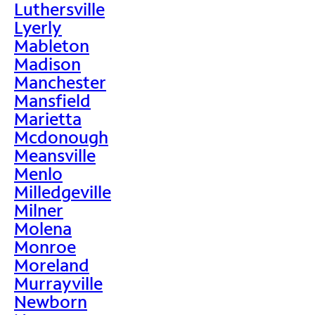
Luthersville
Lyerly
Mableton
Madison
Manchester
Mansfield
Marietta
Mcdonough
Meansville
Menlo
Milledgeville
Milner
Molena
Monroe
Moreland
Murrayville
Newborn