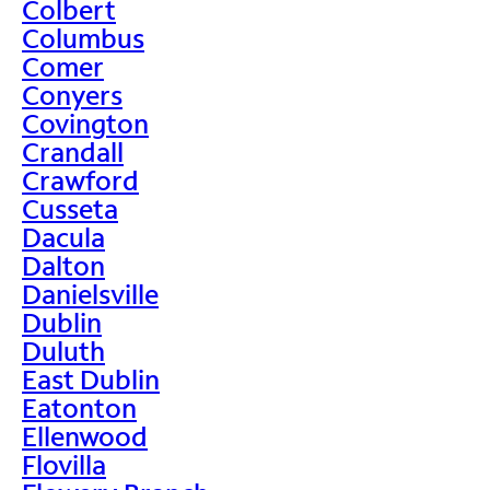
Colbert
Columbus
Comer
Conyers
Covington
Crandall
Crawford
Cusseta
Dacula
Dalton
Danielsville
Dublin
Duluth
East Dublin
Eatonton
Ellenwood
Flovilla