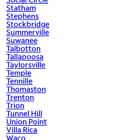
Statham
Stephens
Stockbridge
Summerville
Suwanee
Talbotton
Tallapoosa
Taylorsville
Temple
Tennille
Thomaston
Trenton
Trion
Tunnel Hill
Union Point
Villa Rica
Waco