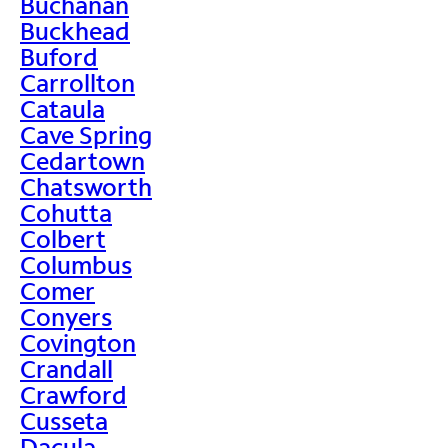
Buchanan
Buckhead
Buford
Carrollton
Cataula
Cave Spring
Cedartown
Chatsworth
Cohutta
Colbert
Columbus
Comer
Conyers
Covington
Crandall
Crawford
Cusseta
Dacula