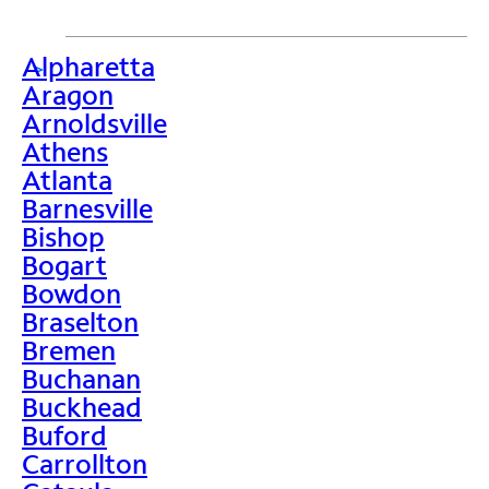
Alpharetta
>
Aragon
Arnoldsville
Athens
Atlanta
Barnesville
Bishop
Bogart
Bowdon
Braselton
Bremen
Buchanan
Buckhead
Buford
Carrollton