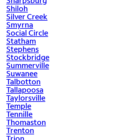
Sharpsburg
Shiloh
Silver Creek
Smyrna
Social Circle
Statham
Stephens
Stockbridge
Summerville
Suwanee
Talbotton
Tallapoosa
Taylorsville
Temple
Tennille
Thomaston
Trenton
Trion