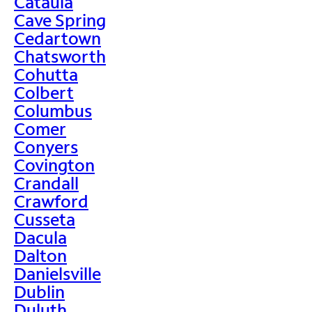
Cataula
Cave Spring
Cedartown
Chatsworth
Cohutta
Colbert
Columbus
Comer
Conyers
Covington
Crandall
Crawford
Cusseta
Dacula
Dalton
Danielsville
Dublin
Duluth