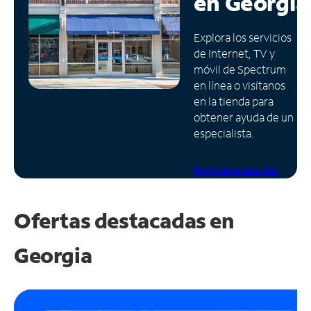
en
Georgia
Administrar
Explora los servicios
cuenta
de Internet, TV y
Encuentra
móvil de Spectrum
una
en línea o visítanos
tienda
en la tienda para
obtener ayuda de un
especialista.
Programa una cita
Ofertas destacadas en
Georgia