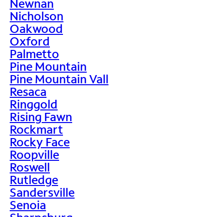
Newnan
Nicholson
Oakwood
Oxford
Palmetto
Pine Mountain
Pine Mountain Vall
Resaca
Ringgold
Rising Fawn
Rockmart
Rocky Face
Roopville
Roswell
Rutledge
Sandersville
Senoia