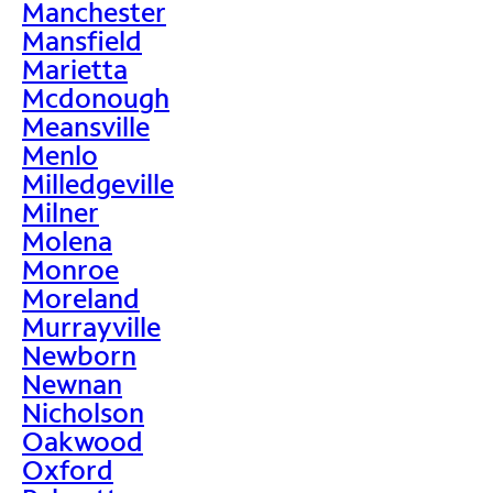
Manchester
Mansfield
Marietta
Mcdonough
Meansville
Menlo
Milledgeville
Milner
Molena
Monroe
Moreland
Murrayville
Newborn
Newnan
Nicholson
Oakwood
Oxford