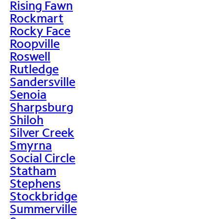
Rising Fawn
Rockmart
Rocky Face
Roopville
Roswell
Rutledge
Sandersville
Senoia
Sharpsburg
Shiloh
Silver Creek
Smyrna
Social Circle
Statham
Stephens
Stockbridge
Summerville