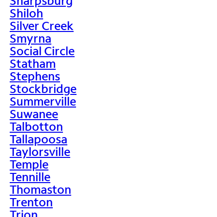
Sharpsburg
Shiloh
Silver Creek
Smyrna
Social Circle
Statham
Stephens
Stockbridge
Summerville
Suwanee
Talbotton
Tallapoosa
Taylorsville
Temple
Tennille
Thomaston
Trenton
Trion