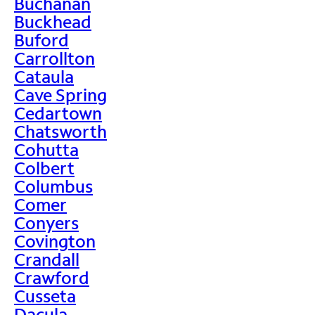
Buchanan
Buckhead
Buford
Carrollton
Cataula
Cave Spring
Cedartown
Chatsworth
Cohutta
Colbert
Columbus
Comer
Conyers
Covington
Crandall
Crawford
Cusseta
Dacula