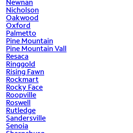
Newnan
Nicholson
Oakwood
Oxford
Palmetto
Pine Mountain
Pine Mountain Vall
Resaca
Ringgold
Rising Fawn
Rockmart
Rocky Face
Roopville
Roswell
Rutledge
Sandersville
Senoia