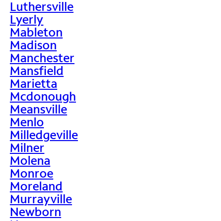
Luthersville
Lyerly
Mableton
Madison
Manchester
Mansfield
Marietta
Mcdonough
Meansville
Menlo
Milledgeville
Milner
Molena
Monroe
Moreland
Murrayville
Newborn