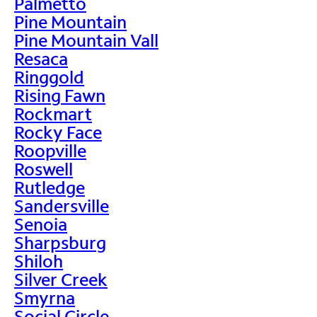
Palmetto
Pine Mountain
Pine Mountain Vall
Resaca
Ringgold
Rising Fawn
Rockmart
Rocky Face
Roopville
Roswell
Rutledge
Sandersville
Senoia
Sharpsburg
Shiloh
Silver Creek
Smyrna
Social Circle