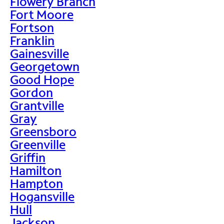
Flowery Branch
Fort Moore
Fortson
Franklin
Gainesville
Georgetown
Good Hope
Gordon
Grantville
Gray
Greensboro
Greenville
Griffin
Hamilton
Hampton
Hogansville
Hull
Jackson