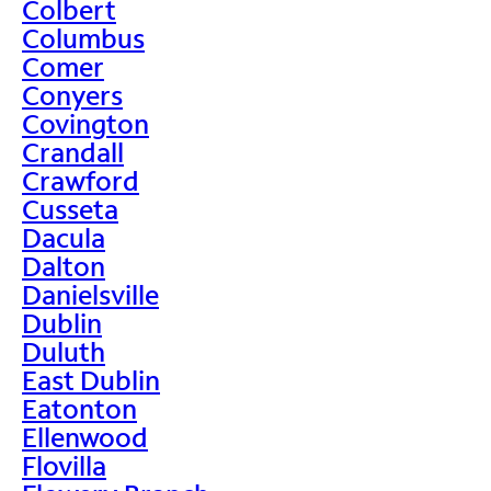
Colbert
Columbus
Comer
Conyers
Covington
Crandall
Crawford
Cusseta
Dacula
Dalton
Danielsville
Dublin
Duluth
East Dublin
Eatonton
Ellenwood
Flovilla