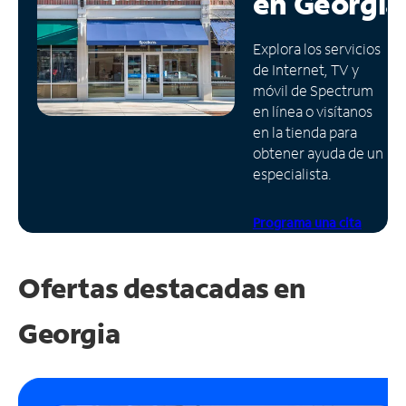
en
Georgia
Administrar
Explora los servicios
cuenta
de Internet, TV y
Encuentra
móvil de Spectrum
una
en línea o visítanos
tienda
en la tienda para
obtener ayuda de un
especialista.
Programa una cita
Ofertas destacadas en
Georgia