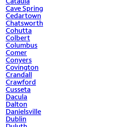
Cataula
Cave Spring
Cedartown
Chatsworth
Cohutta
Colbert
Columbus
Comer
Conyers
Covington
Crandall
Crawford
Cusseta
Dacula
Dalton
Danielsville
Dublin
Duluth