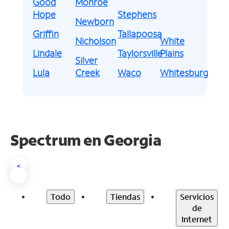
Good
Monroe
Hope
Stephens
Newborn
Griffin
Tallapoosa
Nicholson
White
Lindale
Taylorsville
Plains
Silver
Lula
Creek
Waco
Whitesburg
Spectrum en
Georgia
<
Todo
Tiendas
Servicios
de
Internet