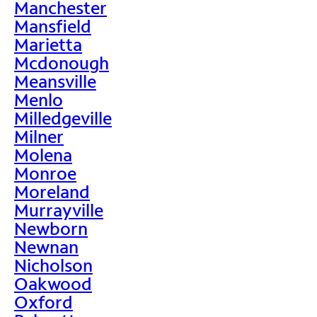
Manchester
Mansfield
Marietta
Mcdonough
Meansville
Menlo
Milledgeville
Milner
Molena
Monroe
Moreland
Murrayville
Newborn
Newnan
Nicholson
Oakwood
Oxford