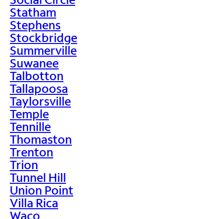
Statham
Stephens
Stockbridge
Summerville
Suwanee
Talbotton
Tallapoosa
Taylorsville
Temple
Tennille
Thomaston
Trenton
Trion
Tunnel Hill
Union Point
Villa Rica
Waco