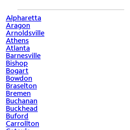
Alpharetta
>
Aragon
Arnoldsville
Athens
Atlanta
Barnesville
Bishop
Bogart
Bowdon
Braselton
Bremen
Buchanan
Buckhead
Buford
Carrollton