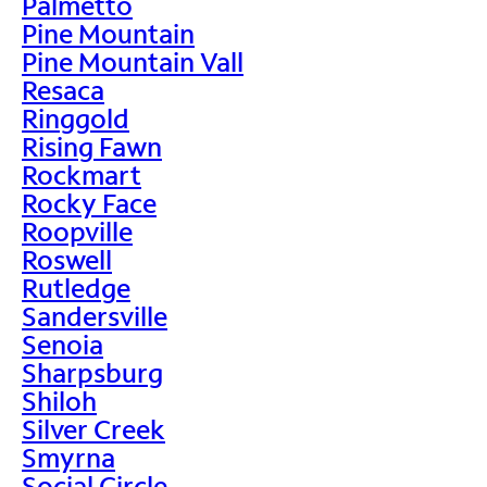
Palmetto
Pine Mountain
Pine Mountain Vall
Resaca
Ringgold
Rising Fawn
Rockmart
Rocky Face
Roopville
Roswell
Rutledge
Sandersville
Senoia
Sharpsburg
Shiloh
Silver Creek
Smyrna
Social Circle