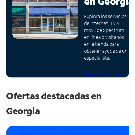
en
Georgia
Administrar
Explora los servicios
cuenta
de Internet, TV y
Encuentra
móvil de Spectrum
una
en línea o visítanos
tienda
en la tienda para
obtener ayuda de un
especialista.
Programa una cita
Ofertas destacadas en
Georgia