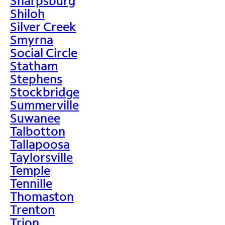
Sharpsburg
Shiloh
Silver Creek
Smyrna
Social Circle
Statham
Stephens
Stockbridge
Summerville
Suwanee
Talbotton
Tallapoosa
Taylorsville
Temple
Tennille
Thomaston
Trenton
Trion