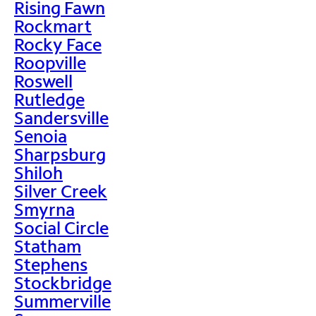
Rising Fawn
Rockmart
Rocky Face
Roopville
Roswell
Rutledge
Sandersville
Senoia
Sharpsburg
Shiloh
Silver Creek
Smyrna
Social Circle
Statham
Stephens
Stockbridge
Summerville