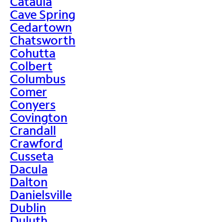
Cataula
Cave Spring
Cedartown
Chatsworth
Cohutta
Colbert
Columbus
Comer
Conyers
Covington
Crandall
Crawford
Cusseta
Dacula
Dalton
Danielsville
Dublin
Duluth