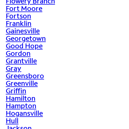
Flowery Branch
Fort Moore
Fortson
Franklin
Gainesville
Georgetown
Good Hope
Gordon
Grantville
Gray
Greensboro
Greenville
Griffin
Hamilton
Hampton
Hogansville
Hull
Jackson