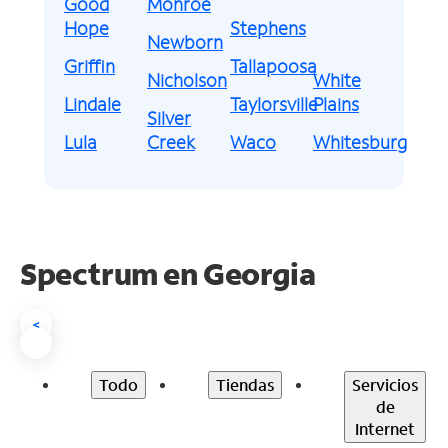
Good
Monroe
Hope
Stephens
Newborn
Griffin
Tallapoosa
Nicholson
White
Lindale
Taylorsville
Plains
Silver
Lula
Creek
Waco
Whitesburg
Spectrum en
Georgia
<
Todo
Tiendas
Servicios
de
Internet