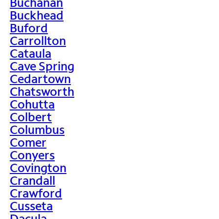
Buchanan
Buckhead
Buford
Carrollton
Cataula
Cave Spring
Cedartown
Chatsworth
Cohutta
Colbert
Columbus
Comer
Conyers
Covington
Crandall
Crawford
Cusseta
Dacula