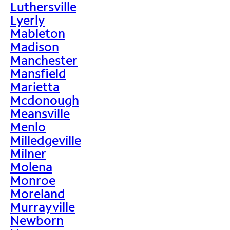
Luthersville
Lyerly
Mableton
Madison
Manchester
Mansfield
Marietta
Mcdonough
Meansville
Menlo
Milledgeville
Milner
Molena
Monroe
Moreland
Murrayville
Newborn