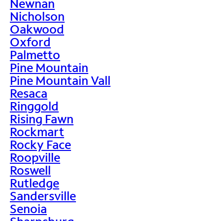
Newnan
Nicholson
Oakwood
Oxford
Palmetto
Pine Mountain
Pine Mountain Vall
Resaca
Ringgold
Rising Fawn
Rockmart
Rocky Face
Roopville
Roswell
Rutledge
Sandersville
Senoia