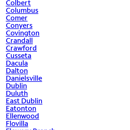
Colbert
Columbus
Comer
Conyers
Covington
Crandall
Crawford
Cusseta
Dacula
Dalton
Danielsville
Dublin
Duluth
East Dublin
Eatonton
Ellenwood
Flovilla