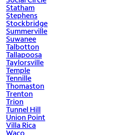
Statham
Stephens
Stockbridge
Summerville
Suwanee
Talbotton
Tallapoosa
Taylorsville
Temple
Tennille
Thomaston
Trenton
Trion
Tunnel Hill
Union Point
Villa Rica
Waco