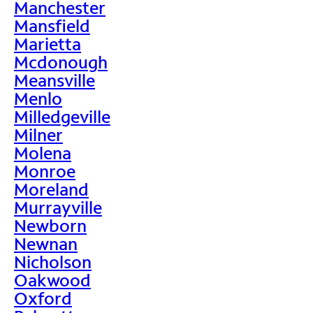
Manchester
Mansfield
Marietta
Mcdonough
Meansville
Menlo
Milledgeville
Milner
Molena
Monroe
Moreland
Murrayville
Newborn
Newnan
Nicholson
Oakwood
Oxford