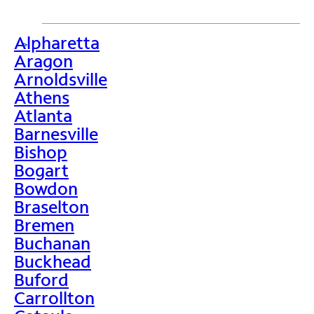
Alpharetta
>
Aragon
Arnoldsville
Athens
Atlanta
Barnesville
Bishop
Bogart
Bowdon
Braselton
Bremen
Buchanan
Buckhead
Buford
Carrollton