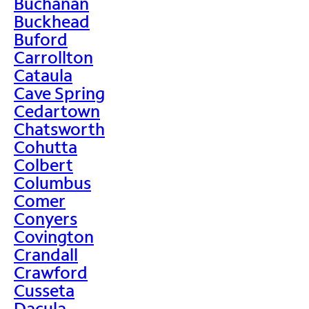
Buchanan
Buckhead
Buford
Carrollton
Cataula
Cave Spring
Cedartown
Chatsworth
Cohutta
Colbert
Columbus
Comer
Conyers
Covington
Crandall
Crawford
Cusseta
Dacula