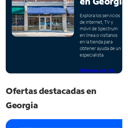
en
Georgia
Administrar
Explora los servicios
cuenta
de Internet, TV y
Encuentra
móvil de Spectrum
una
en línea o visítanos
tienda
en la tienda para
obtener ayuda de un
especialista.
Programa una cita
Ofertas destacadas en
Georgia