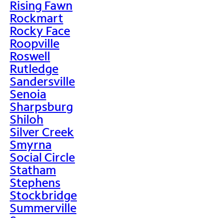
Rising Fawn
Rockmart
Rocky Face
Roopville
Roswell
Rutledge
Sandersville
Senoia
Sharpsburg
Shiloh
Silver Creek
Smyrna
Social Circle
Statham
Stephens
Stockbridge
Summerville