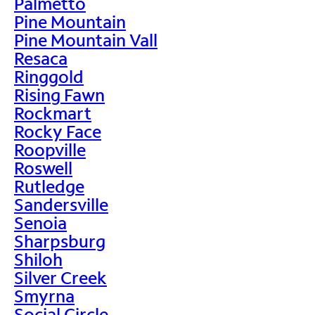
Palmetto
Pine Mountain
Pine Mountain Vall
Resaca
Ringgold
Rising Fawn
Rockmart
Rocky Face
Roopville
Roswell
Rutledge
Sandersville
Senoia
Sharpsburg
Shiloh
Silver Creek
Smyrna
Social Circle