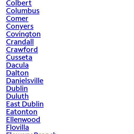
Colbert
Columbus
Comer
Conyers
Covington
Crandall
Crawford
Cusseta
Dacula
Dalton
Danielsville
Dublin
Duluth
East Dublin
Eatonton
Ellenwood
Flovilla