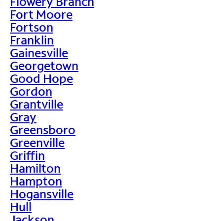
Flowery Branch
Fort Moore
Fortson
Franklin
Gainesville
Georgetown
Good Hope
Gordon
Grantville
Gray
Greensboro
Greenville
Griffin
Hamilton
Hampton
Hogansville
Hull
Jackson