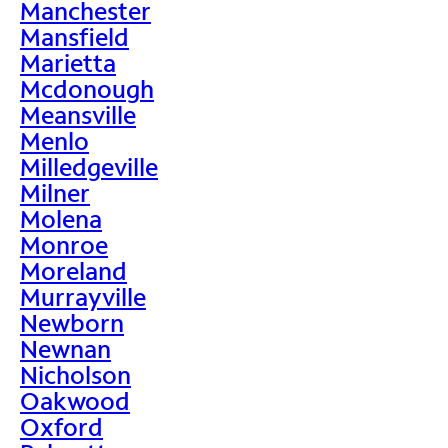
Manchester
Mansfield
Marietta
Mcdonough
Meansville
Menlo
Milledgeville
Milner
Molena
Monroe
Moreland
Murrayville
Newborn
Newnan
Nicholson
Oakwood
Oxford