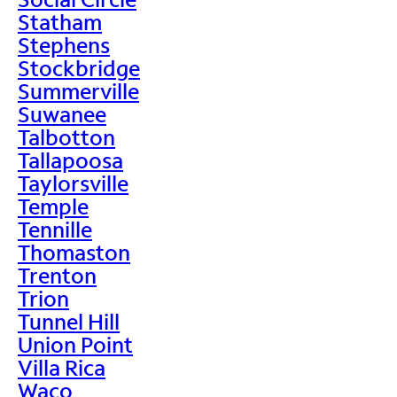
Statham
Stephens
Stockbridge
Summerville
Suwanee
Talbotton
Tallapoosa
Taylorsville
Temple
Tennille
Thomaston
Trenton
Trion
Tunnel Hill
Union Point
Villa Rica
Waco