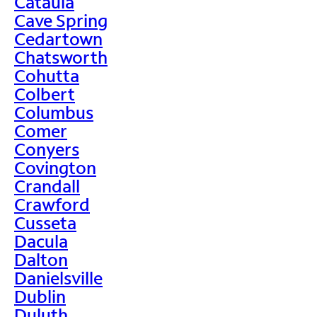
Cataula
Cave Spring
Cedartown
Chatsworth
Cohutta
Colbert
Columbus
Comer
Conyers
Covington
Crandall
Crawford
Cusseta
Dacula
Dalton
Danielsville
Dublin
Duluth