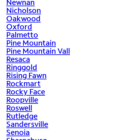
Newnan
Nicholson
Oakwood
Oxford
Palmetto
Pine Mountain
Pine Mountain Vall
Resaca
Ringgold
Rising Fawn
Rockmart
Rocky Face
Roopville
Roswell
Rutledge
Sandersville
Senoia