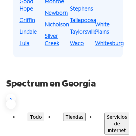
Good
Monroe
Hope
Stephens
Newborn
Griffin
Tallapoosa
Nicholson
White
Lindale
Taylorsville
Plains
Silver
Lula
Creek
Waco
Whitesburg
Spectrum en
Georgia
<
Todo
Tiendas
Servicios
de
Internet