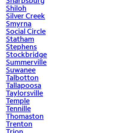
Sharpsburg
Shiloh
Silver Creek
Smyrna
Social Circle
Statham
Stephens
Stockbridge
Summerville
Suwanee
Talbotton
Tallapoosa
Taylorsville
Temple
Tennille
Thomaston
Trenton
Trion