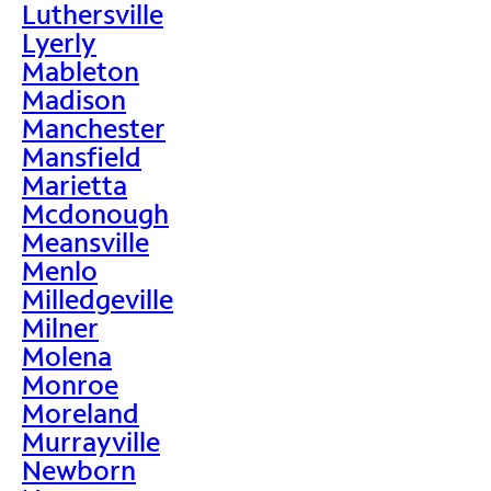
Luthersville
Lyerly
Mableton
Madison
Manchester
Mansfield
Marietta
Mcdonough
Meansville
Menlo
Milledgeville
Milner
Molena
Monroe
Moreland
Murrayville
Newborn