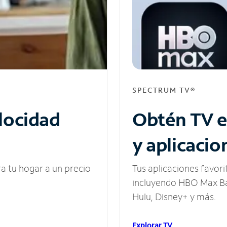
SPECTRUM TV®
elocidad
Obtén TV e
y aplicacio
ra tu hogar a un precio
Tus aplicaciones favori
incluyendo HBO Max Ba
Hulu, Disney+ y más.
Explorar TV