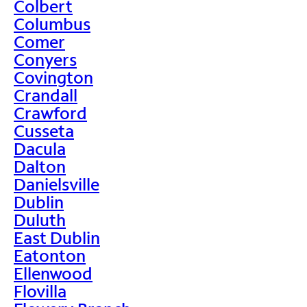
Colbert
Columbus
Comer
Conyers
Covington
Crandall
Crawford
Cusseta
Dacula
Dalton
Danielsville
Dublin
Duluth
East Dublin
Eatonton
Ellenwood
Flovilla