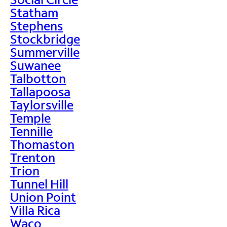
Statham
Stephens
Stockbridge
Summerville
Suwanee
Talbotton
Tallapoosa
Taylorsville
Temple
Tennille
Thomaston
Trenton
Trion
Tunnel Hill
Union Point
Villa Rica
Waco