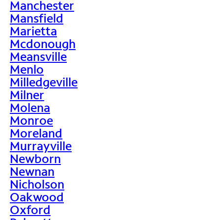
Manchester
Mansfield
Marietta
Mcdonough
Meansville
Menlo
Milledgeville
Milner
Molena
Monroe
Moreland
Murrayville
Newborn
Newnan
Nicholson
Oakwood
Oxford