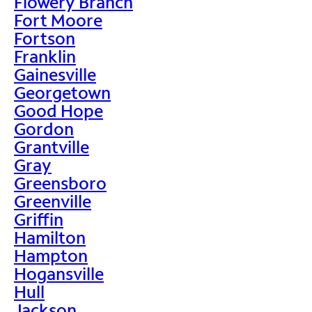
Flowery Branch
Fort Moore
Fortson
Franklin
Gainesville
Georgetown
Good Hope
Gordon
Grantville
Gray
Greensboro
Greenville
Griffin
Hamilton
Hampton
Hogansville
Hull
Jackson