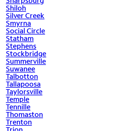
Sharpsburg
Shiloh
Silver Creek
Smyrna
Social Circle
Statham
Stephens
Stockbridge
Summerville
Suwanee
Talbotton
Tallapoosa
Taylorsville
Temple
Tennille
Thomaston
Trenton
Trion