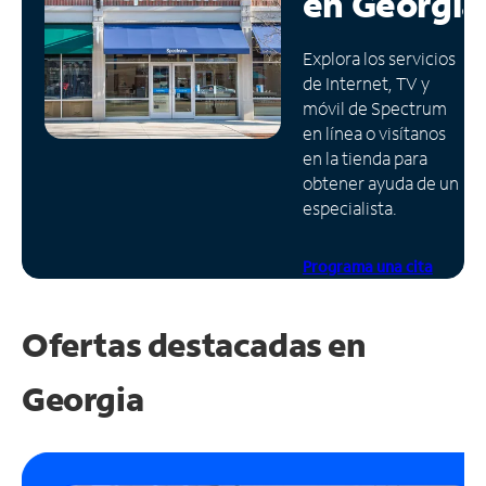
en
Georgia
Administrar
Explora los servicios
cuenta
de Internet, TV y
Encuentra
móvil de Spectrum
una
en línea o visítanos
tienda
en la tienda para
obtener ayuda de un
especialista.
Programa una cita
Ofertas destacadas en
Georgia