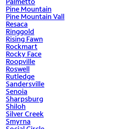
Palmetto
Pine Mountain
Pine Mountain Vall
Resaca
Ringgold
Rising Fawn
Rockmart
Rocky Face
Roopville
Roswell
Rutledge
Sandersville
Senoia
Sharpsburg
Shiloh
Silver Creek
Smyrna
Social Circle