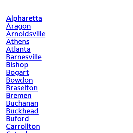
Alpharetta
>
Aragon
Arnoldsville
Athens
Atlanta
Barnesville
Bishop
Bogart
Bowdon
Braselton
Bremen
Buchanan
Buckhead
Buford
Carrollton