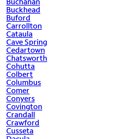
Buchanan
Buckhead
Buford
Carrollton
Cataula
Cave Spring
Cedartown
Chatsworth
Cohutta
Colbert
Columbus
Comer
Conyers
Covington
Crandall
Crawford
Cusseta
Dacula