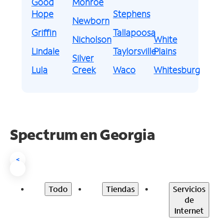
Good
Monroe
Hope
Stephens
Newborn
Griffin
Tallapoosa
Nicholson
White
Lindale
Taylorsville
Plains
Silver
Lula
Creek
Waco
Whitesburg
Spectrum en
Georgia
<
Todo
Tiendas
Servicios
de
Internet