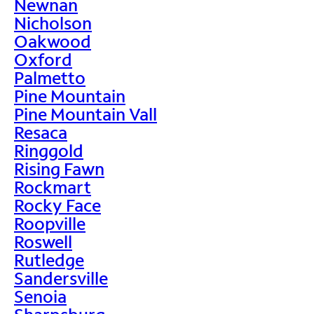
Newnan
Nicholson
Oakwood
Oxford
Palmetto
Pine Mountain
Pine Mountain Vall
Resaca
Ringgold
Rising Fawn
Rockmart
Rocky Face
Roopville
Roswell
Rutledge
Sandersville
Senoia