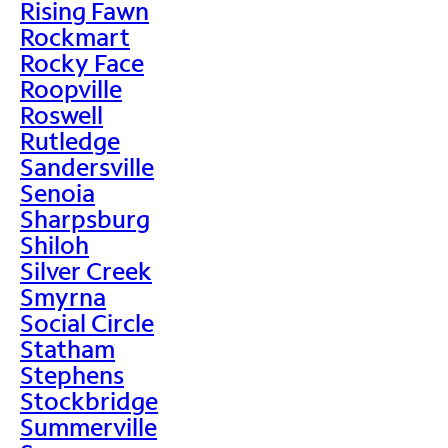
Rising Fawn
Rockmart
Rocky Face
Roopville
Roswell
Rutledge
Sandersville
Senoia
Sharpsburg
Shiloh
Silver Creek
Smyrna
Social Circle
Statham
Stephens
Stockbridge
Summerville