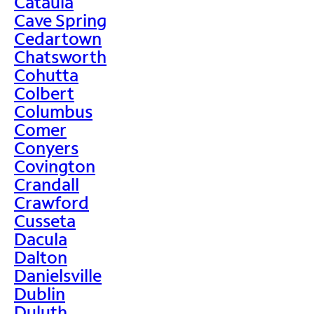
Cataula
Cave Spring
Cedartown
Chatsworth
Cohutta
Colbert
Columbus
Comer
Conyers
Covington
Crandall
Crawford
Cusseta
Dacula
Dalton
Danielsville
Dublin
Duluth