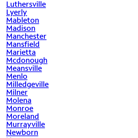
Luthersville
Lyerly
Mableton
Madison
Manchester
Mansfield
Marietta
Mcdonough
Meansville
Menlo
Milledgeville
Milner
Molena
Monroe
Moreland
Murrayville
Newborn