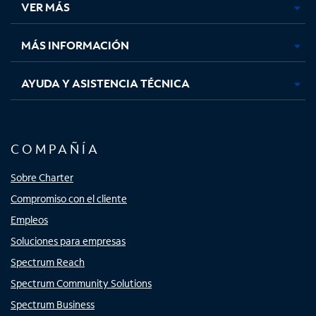
VER MÁS
pestaña
pestaña
pestaña
pestaña
nueva
nueva
nueva
nueva
MÁS INFORMACIÓN
AYUDA Y ASISTENCIA TÉCNICA
COMPAÑÍA
Sobre Charter
Compromiso con el cliente
Empleos
Soluciones para empresas
Spectrum Reach
Spectrum Community Solutions
Spectrum Business