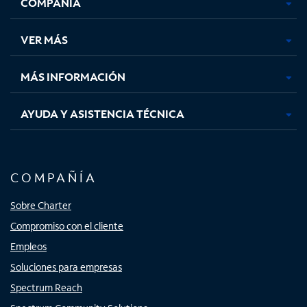
COMPAÑÍA
abre
abre
abre
abre
en
en
en
en
una
una
una
una
VER MÁS
pestaña
pestaña
pestaña
pestaña
nueva
nueva
nueva
nueva
MÁS INFORMACIÓN
AYUDA Y ASISTENCIA TÉCNICA
COMPAÑÍA
Sobre Charter
Compromiso con el cliente
Empleos
Soluciones para empresas
Spectrum Reach