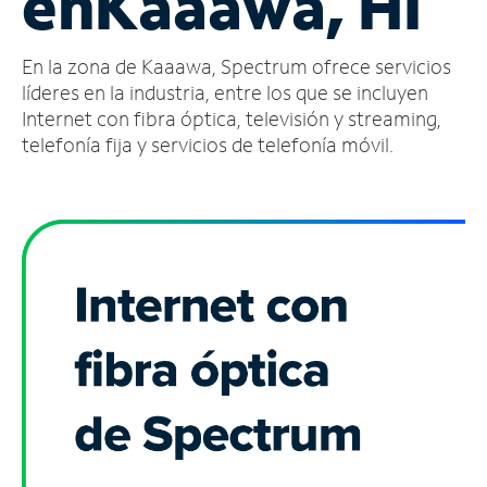
en
Kaaawa, HI
Administrar
En la zona de Kaaawa, Spectrum ofrece servicios
cuenta
Encuentra
líderes en la industria, entre los que se incluyen
una
Internet con fibra óptica, televisión y streaming,
tienda
telefonía fija y servicios de telefonía móvil.