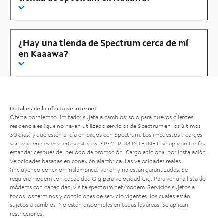
¿Hay una tienda de Spectrum cerca de mí
en Kaaawa?
Detalles de la oferta de Internet
Oferta por tiempo limitado; sujeta a cambios; solo para nuevos clientes
residenciales (que no hayan utilizado servicios de Spectrum en los últimos
30 días) y que estén al día en pagos con Spectrum. Los impuestos y cargos
son adicionales en ciertos estados. SPECTRUM INTERNET: se aplican tarifas
estándar después del período de promoción. Cargo adicional por instalación.
Velocidades basadas en conexión alámbrica. Las velocidades reales
(incluyendo conexión inalámbrica) varían y no están garantizadas. Se
requiere módem con capacidad Gig para velocidad Gig. Para ver una lista de
módems con capacidad, visita
spectrum.net/modem
. Servicios sujetos a
todos los términos y condiciones de servicio vigentes, los cuales están
sujetos a cambios. No están disponibles en todas las áreas. Se aplican
restricciones.