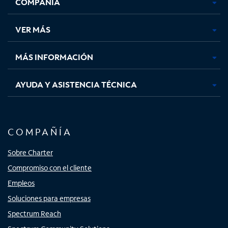
COMPAÑÍA
abre
abre
abre
abre
en
en
en
en
una
una
una
una
VER MÁS
pestaña
pestaña
pestaña
pestaña
nueva
nueva
nueva
nueva
MÁS INFORMACIÓN
AYUDA Y ASISTENCIA TÉCNICA
COMPAÑÍA
Sobre Charter
Compromiso con el cliente
Empleos
Soluciones para empresas
Spectrum Reach