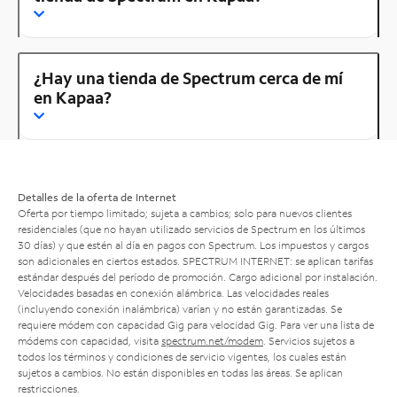
¿Hay una tienda de Spectrum cerca de mí
en Kapaa?
Detalles de la oferta de Internet
Oferta por tiempo limitado; sujeta a cambios; solo para nuevos clientes
residenciales (que no hayan utilizado servicios de Spectrum en los últimos
30 días) y que estén al día en pagos con Spectrum. Los impuestos y cargos
son adicionales en ciertos estados. SPECTRUM INTERNET: se aplican tarifas
estándar después del período de promoción. Cargo adicional por instalación.
Velocidades basadas en conexión alámbrica. Las velocidades reales
(incluyendo conexión inalámbrica) varían y no están garantizadas. Se
requiere módem con capacidad Gig para velocidad Gig. Para ver una lista de
módems con capacidad, visita
spectrum.net/modem
. Servicios sujetos a
todos los términos y condiciones de servicio vigentes, los cuales están
sujetos a cambios. No están disponibles en todas las áreas. Se aplican
restricciones.