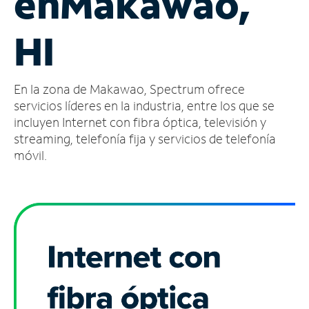
en
Makawao,
Administrar
HI
cuenta
Encuentra
una
En la zona de Makawao, Spectrum ofrece
tienda
servicios líderes en la industria, entre los que se
incluyen Internet con fibra óptica, televisión y
streaming, telefonía fija y servicios de telefonía
móvil.