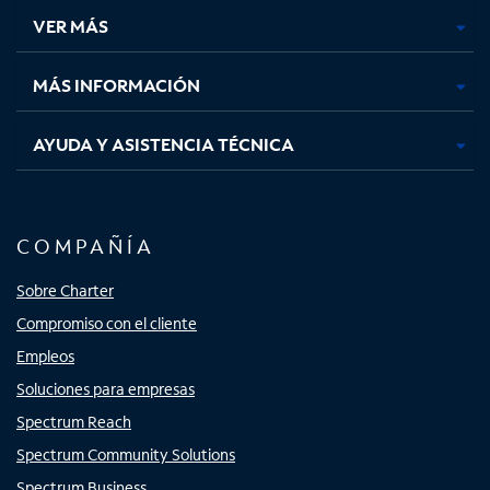
una
una
una
una
VER MÁS
pestaña
pestaña
pestaña
pestaña
nueva
nueva
nueva
nueva
MÁS INFORMACIÓN
AYUDA Y ASISTENCIA TÉCNICA
COMPAÑÍA
Sobre Charter
Compromiso con el cliente
Empleos
Soluciones para empresas
Spectrum Reach
Spectrum Community Solutions
Spectrum Business