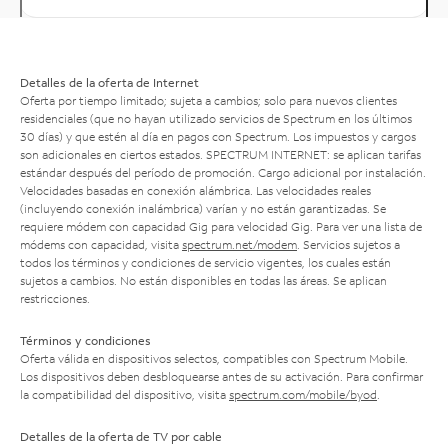
Detalles de la oferta de Internet
Oferta por tiempo limitado; sujeta a cambios; solo para nuevos clientes
residenciales (que no hayan utilizado servicios de Spectrum en los últimos
30 días) y que estén al día en pagos con Spectrum. Los impuestos y cargos
son adicionales en ciertos estados. SPECTRUM INTERNET: se aplican tarifas
estándar después del período de promoción. Cargo adicional por instalación.
Velocidades basadas en conexión alámbrica. Las velocidades reales
(incluyendo conexión inalámbrica) varían y no están garantizadas. Se
requiere módem con capacidad Gig para velocidad Gig. Para ver una lista de
módems con capacidad, visita
spectrum.net/modem
. Servicios sujetos a
todos los términos y condiciones de servicio vigentes, los cuales están
sujetos a cambios. No están disponibles en todas las áreas. Se aplican
restricciones.
Términos y condiciones
Oferta válida en dispositivos selectos, compatibles con Spectrum Mobile.
Los dispositivos deben desbloquearse antes de su activación. Para confirmar
la compatibilidad del dispositivo, visita
spectrum.com/mobile/byod
.
Detalles de la oferta de TV por cable