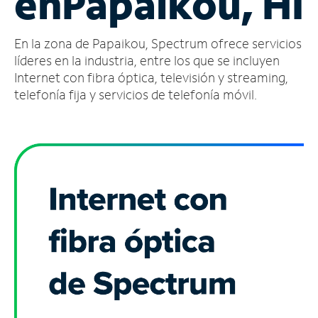
en
Papaikou, HI
Administrar
En la zona de Papaikou, Spectrum ofrece servicios
cuenta
Encuentra
líderes en la industria, entre los que se incluyen
una
Internet con fibra óptica, televisión y streaming,
tienda
telefonía fija y servicios de telefonía móvil.