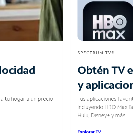
SPECTRUM TV®
elocidad
Obtén TV e
y aplicacio
ra tu hogar a un precio
Tus aplicaciones favori
incluyendo HBO Max Ba
Hulu, Disney+ y más.
Explorar TV