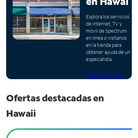
en
Hawái
Administrar
Explora los servicios
cuenta
de Internet, TV y
Encuentra
móvil de Spectrum
una
en línea o visítanos
tienda
en la tienda para
obtener ayuda de un
especialista.
Programa una cita
Ofertas destacadas en
Hawaii