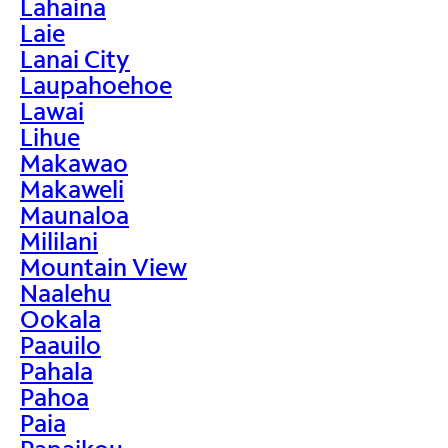
Lahaina
Laie
Lanai City
Laupahoehoe
Lawai
Lihue
Makawao
Makaweli
Maunaloa
Mililani
Mountain View
Naalehu
Ookala
Paauilo
Pahala
Pahoa
Paia