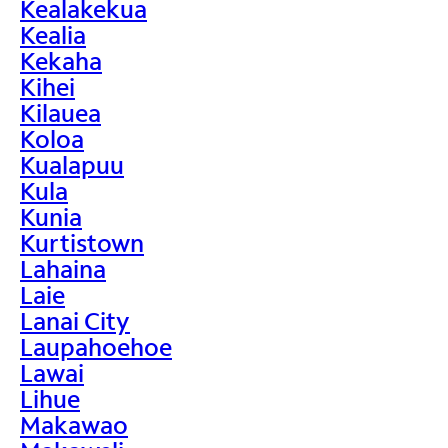
Kealakekua
Kealia
Kekaha
Kihei
Kilauea
Koloa
Kualapuu
Kula
Kunia
Kurtistown
Lahaina
Laie
Lanai City
Laupahoehoe
Lawai
Lihue
Makawao