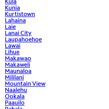
Kula
Kunia
Kurtistown
Lahaina
Laie
Lanai City
Laupahoehoe
Lawai
Lihue
Makawao
Makaweli
Maunaloa
Mililani
Mountain View
Naalehu
Ookala
Paauilo
Pahala