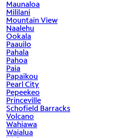
Maunaloa
Mililani
Mountain View
Naalehu
Ookala
Paauilo
Pahala
Pahoa
Paia
Papaikou
Pearl City
Pepeekeo
Princeville
Schofield Barracks
Volcano
Wahiawa
Waialua