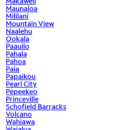
Makaweli
Maunaloa
Mililani
Mountain View
Naalehu
Ookala
Paauilo
Pahala
Pahoa
Paia
Papaikou
Pearl City
Pepeekeo
Princeville
Schofield Barracks
Volcano
Wahiawa
Waialua