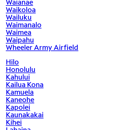
Waianae
Waikoloa
Wailuku
Waimanalo
Waimea
Waipahu
Wheeler Army Airfield
Hilo
Honolulu
Kahului
Kailua Kona
Kamuela
Kaneohe
Kapolei
Kaunakakai
Kihei
Lahaina