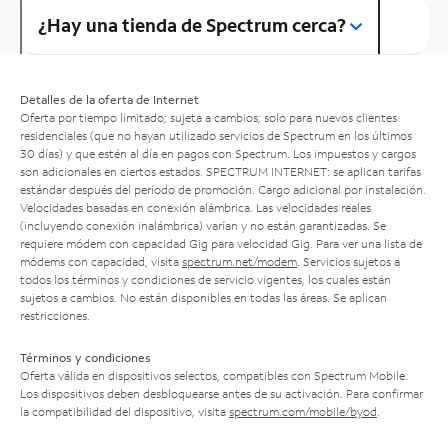
¿Hay una tienda de Spectrum cerca?
Detalles de la oferta de Internet
Oferta por tiempo limitado; sujeta a cambios; solo para nuevos clientes
residenciales (que no hayan utilizado servicios de Spectrum en los últimos
30 días) y que estén al día en pagos con Spectrum. Los impuestos y cargos
son adicionales en ciertos estados. SPECTRUM INTERNET: se aplican tarifas
estándar después del período de promoción. Cargo adicional por instalación.
Velocidades basadas en conexión alámbrica. Las velocidades reales
(incluyendo conexión inalámbrica) varían y no están garantizadas. Se
requiere módem con capacidad Gig para velocidad Gig. Para ver una lista de
módems con capacidad, visita
spectrum.net/modem
. Servicios sujetos a
todos los términos y condiciones de servicio vigentes, los cuales están
sujetos a cambios. No están disponibles en todas las áreas. Se aplican
restricciones.
Términos y condiciones
Oferta válida en dispositivos selectos, compatibles con Spectrum Mobile.
Los dispositivos deben desbloquearse antes de su activación. Para confirmar
la compatibilidad del dispositivo, visita
spectrum.com/mobile/byod
.