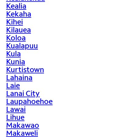
Kealia
Kekaha
Kihei
Kilauea
Koloa
Kualapuu
Kula
Kunia
Kurtistown
Lahaina
Laie
Lanai City
Laupahoehoe
Lawai
Lihue
Makawao
Makaweli