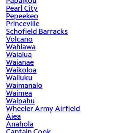
Papaikou
Pearl City
Pepeekeo
Princeville
Schofield Barracks
Volcano
Wahiawa
Waialua
Waianae
Waikoloa
Wailuku
Waimanalo
Waimea
Waipahu
Wheeler Army Airfield
Aiea
Anahola
Captain Cook