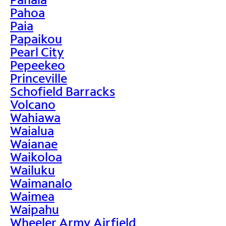
Pahoa
Paia
Papaikou
Pearl City
Pepeekeo
Princeville
Schofield Barracks
Volcano
Wahiawa
Waialua
Waianae
Waikoloa
Wailuku
Waimanalo
Waimea
Waipahu
Wheeler Army Airfield