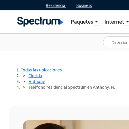
Residencial
Business
Paquetes
Internet
arrow_drop_down
arrow_drop
Ver paquetes
Spectr
Spectrum One
Planes
Mejores ofertas
Spectr
Ofertas en tu área
Intern
Todas las ubicaciones
Florida
Anthony
Teléfono residencial Spectrum en Anthony, FL