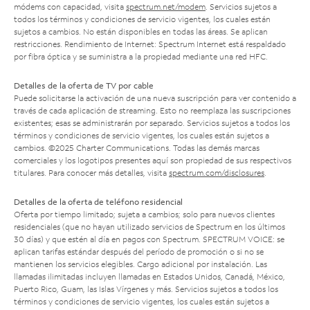
módems con capacidad, visita
spectrum.net/modem
. Servicios sujetos a
todos los términos y condiciones de servicio vigentes, los cuales están
sujetos a cambios. No están disponibles en todas las áreas. Se aplican
restricciones. Rendimiento de Internet: Spectrum Internet está respaldado
por fibra óptica y se suministra a la propiedad mediante una red HFC.
Detalles de la oferta de TV por cable
Puede solicitarse la activación de una nueva suscripción para ver contenido a
través de cada aplicación de streaming. Esto no reemplaza las suscripciones
existentes; esas se administrarán por separado. Servicios sujetos a todos los
términos y condiciones de servicio vigentes, los cuales están sujetos a
cambios. ©2025 Charter Communications. Todas las demás marcas
comerciales y los logotipos presentes aquí son propiedad de sus respectivos
titulares. Para conocer más detalles, visita
spectrum.com/disclosures
.
Detalles de la oferta de teléfono residencial
Oferta por tiempo limitado; sujeta a cambios; solo para nuevos clientes
residenciales (que no hayan utilizado servicios de Spectrum en los últimos
30 días) y que estén al día en pagos con Spectrum. SPECTRUM VOICE: se
aplican tarifas estándar después del período de promoción o si no se
mantienen los servicios elegibles. Cargo adicional por instalación. Las
llamadas ilimitadas incluyen llamadas en Estados Unidos, Canadá, México,
Puerto Rico, Guam, las Islas Vírgenes y más. Servicios sujetos a todos los
términos y condiciones de servicio vigentes, los cuales están sujetos a