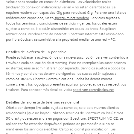
Velocidades basadas en conexión alámbrica. Las velocidades reales
(incluyendo conexión inalámbrica) varían y no están garantizadas. Se
requiere módem con capacidad Gig para velocidad Gig. Para ver una lista de
módems con capacidad, visita
spectrum.net/modem
. Servicios sujetos a
todos los términos y condiciones de servicio vigentes, los cuales están
sujetos a cambios. No están disponibles en todas las áreas. Se aplican
restricciones. Rendimiento de Internet: Spectrum Internet está respaldado
por fibra óptica y se suministra a la propiedad mediante una red HFC.
Detalles de la oferta de TV por cable
Puede solicitarse la activación de una nueva suscripción para ver contenido a
través de cada aplicación de streaming. Esto no reemplaza las suscripciones
existentes; esas se administrarán por separado. Servicios sujetos a todos los
términos y condiciones de servicio vigentes, los cuales están sujetos a
cambios. ©2025 Charter Communications. Todas las demás marcas
comerciales y los logotipos presentes aquí son propiedad de sus respectivos
titulares. Para conocer más detalles, visita
spectrum.com/disclosures
.
Detalles de la oferta de teléfono residencial
Oferta por tiempo limitado; sujeta a cambios; solo para nuevos clientes
residenciales (que no hayan utilizado servicios de Spectrum en los últimos
30 días) y que estén al día en pagos con Spectrum. SPECTRUM VOICE: se
aplican tarifas estándar después del período de promoción o si no se
mantienen los servicios elegibles. Cargo adicional por instalación. Las