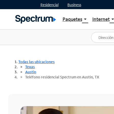
Residencial
Business
Paquetes
Internet
arrow_drop_down
arrow_drop
Ver paquetes
Spectr
Spectrum One
Planes
Mejores ofertas
Spectr
Ofertas en tu área
Intern
Todas las ubicaciones
Texas
Austin
Teléfono residencial Spectrum en Austin, TX