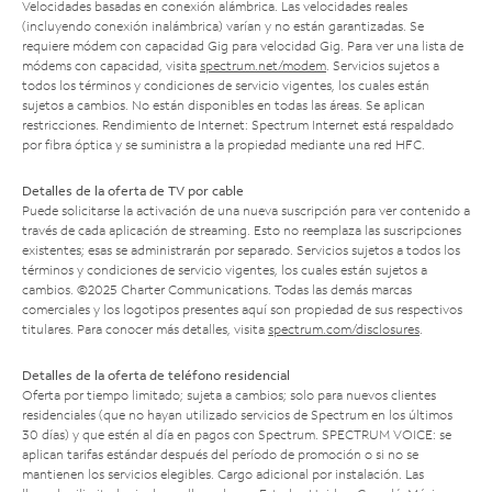
Velocidades basadas en conexión alámbrica. Las velocidades reales
(incluyendo conexión inalámbrica) varían y no están garantizadas. Se
requiere módem con capacidad Gig para velocidad Gig. Para ver una lista de
módems con capacidad, visita
spectrum.net/modem
. Servicios sujetos a
todos los términos y condiciones de servicio vigentes, los cuales están
sujetos a cambios. No están disponibles en todas las áreas. Se aplican
restricciones. Rendimiento de Internet: Spectrum Internet está respaldado
por fibra óptica y se suministra a la propiedad mediante una red HFC.
Detalles de la oferta de TV por cable
Puede solicitarse la activación de una nueva suscripción para ver contenido a
través de cada aplicación de streaming. Esto no reemplaza las suscripciones
existentes; esas se administrarán por separado. Servicios sujetos a todos los
términos y condiciones de servicio vigentes, los cuales están sujetos a
cambios. ©2025 Charter Communications. Todas las demás marcas
comerciales y los logotipos presentes aquí son propiedad de sus respectivos
titulares. Para conocer más detalles, visita
spectrum.com/disclosures
.
Detalles de la oferta de teléfono residencial
Oferta por tiempo limitado; sujeta a cambios; solo para nuevos clientes
residenciales (que no hayan utilizado servicios de Spectrum en los últimos
30 días) y que estén al día en pagos con Spectrum. SPECTRUM VOICE: se
aplican tarifas estándar después del período de promoción o si no se
mantienen los servicios elegibles. Cargo adicional por instalación. Las