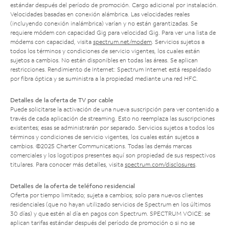
estándar después del período de promoción. Cargo adicional por instalación.
Velocidades basadas en conexión alámbrica. Las velocidades reales
(incluyendo conexión inalámbrica) varían y no están garantizadas. Se
requiere módem con capacidad Gig para velocidad Gig. Para ver una lista de
módems con capacidad, visita
spectrum.net/modem
. Servicios sujetos a
todos los términos y condiciones de servicio vigentes, los cuales están
sujetos a cambios. No están disponibles en todas las áreas. Se aplican
restricciones. Rendimiento de Internet: Spectrum Internet está respaldado
por fibra óptica y se suministra a la propiedad mediante una red HFC.
Detalles de la oferta de TV por cable
Puede solicitarse la activación de una nueva suscripción para ver contenido a
través de cada aplicación de streaming. Esto no reemplaza las suscripciones
existentes; esas se administrarán por separado. Servicios sujetos a todos los
términos y condiciones de servicio vigentes, los cuales están sujetos a
cambios. ©2025 Charter Communications. Todas las demás marcas
comerciales y los logotipos presentes aquí son propiedad de sus respectivos
titulares. Para conocer más detalles, visita
spectrum.com/disclosures
.
Detalles de la oferta de teléfono residencial
Oferta por tiempo limitado; sujeta a cambios; solo para nuevos clientes
residenciales (que no hayan utilizado servicios de Spectrum en los últimos
30 días) y que estén al día en pagos con Spectrum. SPECTRUM VOICE: se
aplican tarifas estándar después del período de promoción o si no se