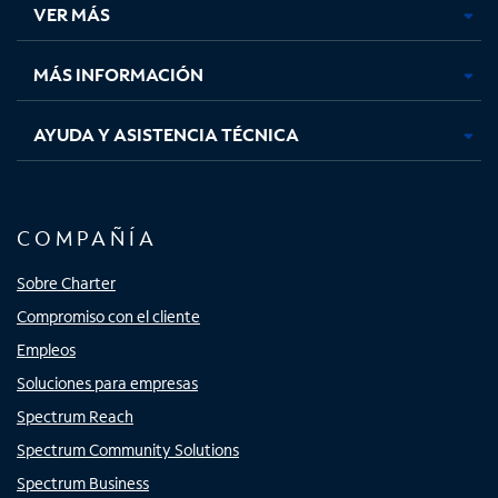
VER MÁS
pestaña
pestaña
pestaña
pestaña
nueva
nueva
nueva
nueva
MÁS INFORMACIÓN
AYUDA Y ASISTENCIA TÉCNICA
COMPAÑÍA
Sobre Charter
Compromiso con el cliente
Empleos
Soluciones para empresas
Spectrum Reach
Spectrum Community Solutions
Spectrum Business