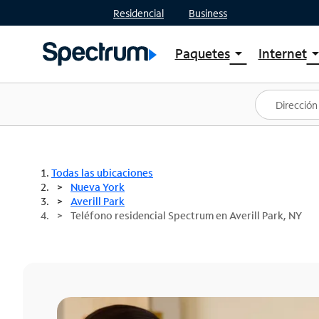
Residencial
Business
Paquetes
Internet
arrow_drop_down
arrow_drop
Ver paquetes
Spectr
Spectrum One
Planes
Mejores ofertas
Spectr
Ofertas en tu área
Intern
Todas las ubicaciones
Nueva York
Averill Park
Teléfono residencial Spectrum en Averill Park, NY