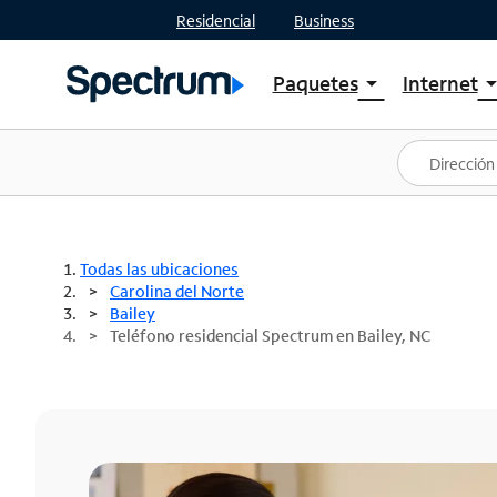
Residencial
Business
Paquetes
Internet
arrow_drop_down
arrow_drop
Ver paquetes
Spectr
Spectrum One
Planes
Mejores ofertas
Spectr
Ofertas en tu área
Intern
Todas las ubicaciones
Carolina del Norte
Bailey
Teléfono residencial Spectrum en Bailey, NC