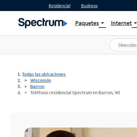
Residencial
Business
Paquetes
Internet
arrow_drop_down
arrow_drop
Ver paquetes
Spectr
Spectrum One
Planes
Mejores ofertas
Spectr
Ofertas en tu área
Intern
Todas las ubicaciones
Wisconsin
Barron
Teléfono residencial Spectrum en Barron, WI