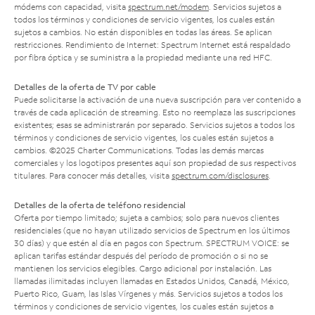
módems con capacidad, visita
spectrum.net/modem
. Servicios sujetos a
todos los términos y condiciones de servicio vigentes, los cuales están
sujetos a cambios. No están disponibles en todas las áreas. Se aplican
restricciones. Rendimiento de Internet: Spectrum Internet está respaldado
por fibra óptica y se suministra a la propiedad mediante una red HFC.
Detalles de la oferta de TV por cable
Puede solicitarse la activación de una nueva suscripción para ver contenido a
través de cada aplicación de streaming. Esto no reemplaza las suscripciones
existentes; esas se administrarán por separado. Servicios sujetos a todos los
términos y condiciones de servicio vigentes, los cuales están sujetos a
cambios. ©2025 Charter Communications. Todas las demás marcas
comerciales y los logotipos presentes aquí son propiedad de sus respectivos
titulares. Para conocer más detalles, visita
spectrum.com/disclosures
.
Detalles de la oferta de teléfono residencial
Oferta por tiempo limitado; sujeta a cambios; solo para nuevos clientes
residenciales (que no hayan utilizado servicios de Spectrum en los últimos
30 días) y que estén al día en pagos con Spectrum. SPECTRUM VOICE: se
aplican tarifas estándar después del período de promoción o si no se
mantienen los servicios elegibles. Cargo adicional por instalación. Las
llamadas ilimitadas incluyen llamadas en Estados Unidos, Canadá, México,
Puerto Rico, Guam, las Islas Vírgenes y más. Servicios sujetos a todos los
términos y condiciones de servicio vigentes, los cuales están sujetos a