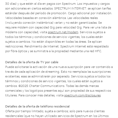
30 días) y que estén al día en pagos con Spectrum. Los impuestos y cargos
son adicionales en ciertos estados. SPECTRUM INTERNET: se aplican tarifas
estándar después del período de promoción. Cargo adicional por instalación.
Velocidades basadas en conexión alámbrica. Las velocidades reales
(incluyendo conexión inalámbrica) varían y no están garantizadas. Se
requiere módem con capacidad Gig para velocidad Gig. Para ver una lista de
módems con capacidad, visita
spectrum.net/modem
. Servicios sujetos a
todos los términos y condiciones de servicio vigentes, los cuales están
sujetos a cambios. No están disponibles en todas las áreas. Se aplican
restricciones. Rendimiento de Internet: Spectrum Internet está respaldado
por fibra óptica y se suministra a la propiedad mediante una red HFC.
Detalles de la oferta de TV por cable
Puede solicitarse la activación de una nueva suscripción para ver contenido a
través de cada aplicación de streaming. Esto no reemplaza las suscripciones
existentes; esas se administrarán por separado. Servicios sujetos a todos los
términos y condiciones de servicio vigentes, los cuales están sujetos a
cambios. ©2025 Charter Communications. Todas las demás marcas
comerciales y los logotipos presentes aquí son propiedad de sus respectivos
titulares. Para conocer más detalles, visita
spectrum.com/disclosures
.
Detalles de la oferta de teléfono residencial
Oferta por tiempo limitado; sujeta a cambios; solo para nuevos clientes
residenciales (que no hayan utilizado servicios de Spectrum en los últimos