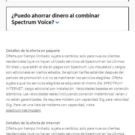
¿Puedo ahorrar dinero al combinar
Spectrum Voice?
Detalles de la oferta en paquete
Oferta por tiempo limitado; sujeta a cambios; solo para nuevos clientes
residenciales (que no hayan utilizado servicios de Spectrum en los últimos
30 días) y que estén al día en pagos con Spectrum. Los impuestos y cargos
son adicionales en ciertos estados. Se aplican tarifas estándar después del
período de promoción o si no se mantienen los servicios elegibles. Oferta
sujeta a que los servicios elegibles se adquieran el mismo día. SPECTRUM
INTERNET: cargo adicional por instalación. Velocidades basadas en conexión
alámbrica. Las velocidades reales (incluyendo conexión inalámbrica) varían y
no están garantizadas. Se requiere módem con capacidad Gig para velocidad
Gig. Para ver una lista de módems con capacidad, visita
spectrum.net/modem
.
Detalles de la oferta de Internet
Oferta por tiempo limitado; sujeta a cambios; solo para nuevos clientes
residenciales (que no hayan utilizado servicios de Spectrum en los últimos