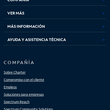
en
en
en
en
una
una
una
una
VER MÁS
pestaña
pestaña
pestaña
pestaña
nueva
nueva
nueva
nueva
MÁS INFORMACIÓN
AYUDA Y ASISTENCIA TÉCNICA
COMPAÑÍA
Sobre Charter
Compromiso con el cliente
Empleos
Soluciones para empresas
Spectrum Reach
Spectrum Community Solutions