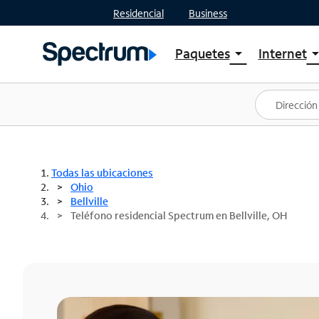
Residencial
Business
Paquetes
Internet
arrow_drop_down
arrow_drop
Ver paquetes
Spectr
Spectrum One
Planes
Mejores ofertas
Spectr
Ofertas en tu área
Intern
Todas las ubicaciones
Ohio
Bellville
Teléfono residencial Spectrum en Bellville, OH