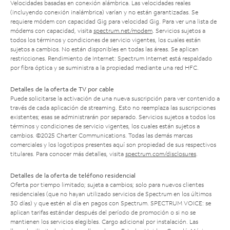
Velocidades basadas en conexión alámbrica. Las velocidades reales
(incluyendo conexión inalámbrica) varían y no están garantizadas. Se
requiere módem con capacidad Gig para velocidad Gig. Para ver una lista de
módems con capacidad, visita
spectrum.net/modem
. Servicios sujetos a
todos los términos y condiciones de servicio vigentes, los cuales están
sujetos a cambios. No están disponibles en todas las áreas. Se aplican
restricciones. Rendimiento de Internet: Spectrum Internet está respaldado
por fibra óptica y se suministra a la propiedad mediante una red HFC.
Detalles de la oferta de TV por cable
Puede solicitarse la activación de una nueva suscripción para ver contenido a
través de cada aplicación de streaming. Esto no reemplaza las suscripciones
existentes; esas se administrarán por separado. Servicios sujetos a todos los
términos y condiciones de servicio vigentes, los cuales están sujetos a
cambios. ©2025 Charter Communications. Todas las demás marcas
comerciales y los logotipos presentes aquí son propiedad de sus respectivos
titulares. Para conocer más detalles, visita
spectrum.com/disclosures
.
Detalles de la oferta de teléfono residencial
Oferta por tiempo limitado; sujeta a cambios; solo para nuevos clientes
residenciales (que no hayan utilizado servicios de Spectrum en los últimos
30 días) y que estén al día en pagos con Spectrum. SPECTRUM VOICE: se
aplican tarifas estándar después del período de promoción o si no se
mantienen los servicios elegibles. Cargo adicional por instalación. Las