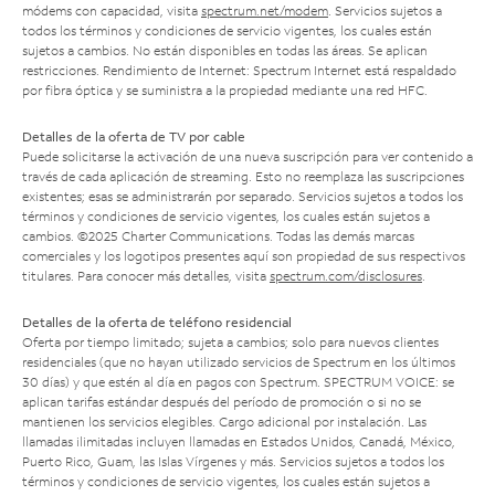
módems con capacidad, visita
spectrum.net/modem
. Servicios sujetos a
todos los términos y condiciones de servicio vigentes, los cuales están
sujetos a cambios. No están disponibles en todas las áreas. Se aplican
restricciones. Rendimiento de Internet: Spectrum Internet está respaldado
por fibra óptica y se suministra a la propiedad mediante una red HFC.
Detalles de la oferta de TV por cable
Puede solicitarse la activación de una nueva suscripción para ver contenido a
través de cada aplicación de streaming. Esto no reemplaza las suscripciones
existentes; esas se administrarán por separado. Servicios sujetos a todos los
términos y condiciones de servicio vigentes, los cuales están sujetos a
cambios. ©2025 Charter Communications. Todas las demás marcas
comerciales y los logotipos presentes aquí son propiedad de sus respectivos
titulares. Para conocer más detalles, visita
spectrum.com/disclosures
.
Detalles de la oferta de teléfono residencial
Oferta por tiempo limitado; sujeta a cambios; solo para nuevos clientes
residenciales (que no hayan utilizado servicios de Spectrum en los últimos
30 días) y que estén al día en pagos con Spectrum. SPECTRUM VOICE: se
aplican tarifas estándar después del período de promoción o si no se
mantienen los servicios elegibles. Cargo adicional por instalación. Las
llamadas ilimitadas incluyen llamadas en Estados Unidos, Canadá, México,
Puerto Rico, Guam, las Islas Vírgenes y más. Servicios sujetos a todos los
términos y condiciones de servicio vigentes, los cuales están sujetos a