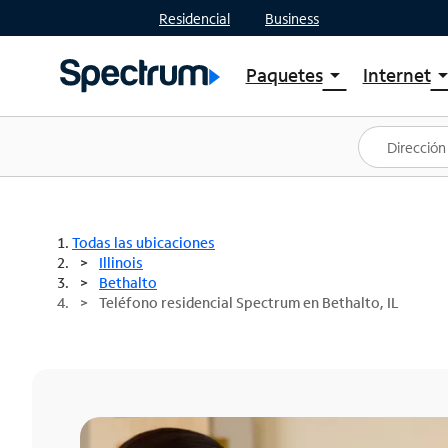
Residencial
Business
Paquetes
Internet
arrow_drop_down
arrow_drop
Ver paquetes
Spectr
Spectrum One
Planes
Mejores ofertas
Spectr
Ofertas en tu área
Intern
Todas las ubicaciones
Illinois
Bethalto
Teléfono residencial Spectrum en Bethalto, IL