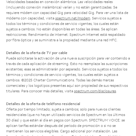
Velocidades basadas en conexión alámbrica. Las velocidades reales
(incluyendo conexión inalámbrica) varían y no están garantizadas. Se
requiere módem con capacidad Gig para velocidad Gig. Para ver una lista de
módems con capacidad, visita
spectrum.net/modem
. Servicios sujetos a
todos los términos y condiciones de servicio vigentes, los cuales están
sujetos a cambios. No están disponibles en todas las áreas. Se aplican
restricciones. Rendimiento de Internet: Spectrum Internet está respaldado
por fibra óptica y se suministra a la propiedad mediante una red HFC.
Detalles de la oferta de TV por cable
Puede solicitarse la activación de una nueva suscripción para ver contenido a
través de cada aplicación de streaming. Esto no reemplaza las suscripciones
existentes; esas se administrarán por separado. Servicios sujetos a todos los
términos y condiciones de servicio vigentes, los cuales están sujetos a
cambios. ©2025 Charter Communications. Todas las demás marcas
comerciales y los logotipos presentes aquí son propiedad de sus respectivos
titulares. Para conocer más detalles, visita
spectrum.com/disclosures
.
Detalles de la oferta de teléfono residencial
Oferta por tiempo limitado; sujeta a cambios; solo para nuevos clientes
residenciales (que no hayan utilizado servicios de Spectrum en los últimos
30 días) y que estén al día en pagos con Spectrum. SPECTRUM VOICE: se
aplican tarifas estándar después del período de promoción o si no se
mantienen los servicios elegibles. Cargo adicional por instalación. Las